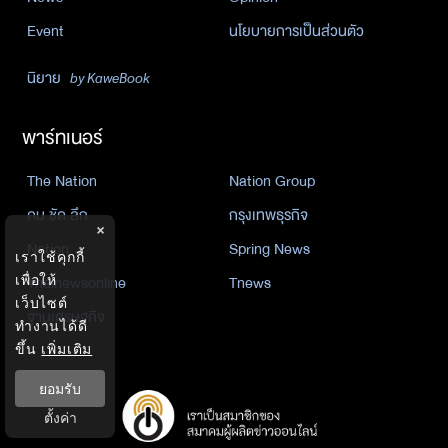
Event
นโยบายการเป็นส่วนตัว
นิยาย
by KaweBook
พาร์ทเนอร์
The Nation
Nation Group
คม ชัด ลึก
กรุงเทพธุรกิจ
×
Nation
Spring News
เราใช้คุกกี้
Thainewsonline
Tnews
เพื่อให้
เว็บไซต์
ฐานเศรษฐกิจ
ทำงานได้ดี
ขึ้น
เพิ่มเติม
ยอมรับ
ตั้งค่า