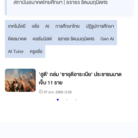
สถาบันอนาคตไทยศึกษา | ธราธร รัตนนฤมิตศร
เทคโนโลยี
เอไอ
AI
การศึกษาไทย
ปฏิรูปการศึกษา
คิดอนาคต
คอลัมนิสต์
ธราธร รัตนนฤมิตศร
Gen AI
AI Tutor
ครูเอไอ
'ฮูตี' ถล่ม 'ซาอุดีอาระเบีย' ประชาชนบาด
เจ็บ 11 ราย
07 ส.ค. 2569 | 5:55