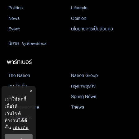
Politics
Lifestyle
News
Opinion
Event
นโยบายการเป็นส่วนตัว
นิยาย
by KaweBook
พาร์ทเนอร์
The Nation
Nation Group
คม ชัด ลึก
กรุงเทพธุรกิจ
×
Nation
Spring News
เราใช้คุกกี้
เพื่อให้
Thainewsonline
Tnews
เว็บไซต์
ฐานเศรษฐกิจ
ทำงานได้ดี
ขึ้น
เพิ่มเติม