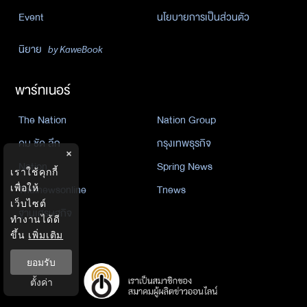
Event
นโยบายการเป็นส่วนตัว
นิยาย
by KaweBook
พาร์ทเนอร์
The Nation
Nation Group
คม ชัด ลึก
กรุงเทพธุรกิจ
×
Nation
Spring News
เราใช้คุกกี้
เพื่อให้
Thainewsonline
Tnews
เว็บไซต์
ฐานเศรษฐกิจ
ทำงานได้ดี
ขึ้น
เพิ่มเติม
ยอมรับ
ตั้งค่า