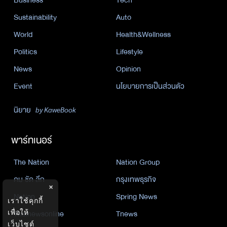
Business
Tech
Sustainability
Auto
World
Health&Wellness
Politics
Lifestyle
News
Opinion
Event
นโยบายการเป็นส่วนตัว
นิยาย
by KaweBook
พาร์ทเนอร์
The Nation
Nation Group
คม ชัด ลึก
กรุงเทพธุรกิจ
×
Nation
Spring News
เราใช้คุกกี้
เพื่อให้
Thainewsonline
Tnews
เว็บไซต์