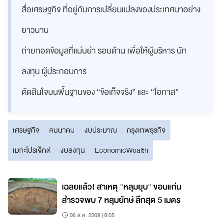
สื่อเศรษฐกิจ ที่อยู่กับการเปลี่ยนแปลงของประเทศมาอย่าง
ยาวนาน
ถ่ายทอดข้อมูลที่แม่นยำ รอบด้าน เพื่อให้ผู้บริหาร นัก
ลงทุน ผู้ประกอบการ
ตัดสินใจบนพื้นฐานของ “ข้อเท็จจริง” และ “โอกาส”
เศรษฐกิจ
คมนาคม
งบประมาณ
กรุงเทพธุรกิจ
เมกะโปรเจ็กต์
งบลงทุน
EconomicWealth
เฉลยแล้ว! สาเหตุ "หลุมยุบ" ขอนแก่น
สำรวจพบ 7 หลุมยักษ์ ลึกสุด 5 เมตร
06 ส.ค. 2569 | 8:05