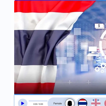
สลับเสียงอ่าน
0
:
00
/
0
:
00