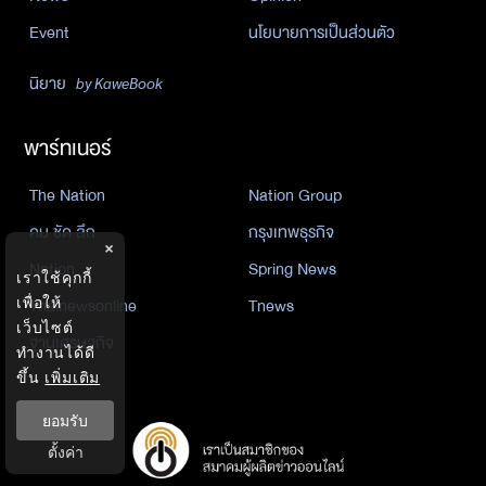
Event
นโยบายการเป็นส่วนตัว
นิยาย
by KaweBook
พาร์ทเนอร์
The Nation
Nation Group
คม ชัด ลึก
กรุงเทพธุรกิจ
×
Nation
Spring News
เราใช้คุกกี้
Thainewsonline
Tnews
เพื่อให้
เว็บไซต์
ฐานเศรษฐกิจ
ทำงานได้ดี
ขึ้น
เพิ่มเติม
ยอมรับ
ตั้งค่า