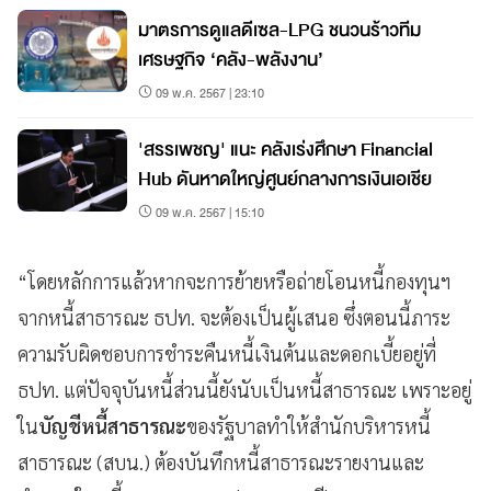
มาตรการดูแลดีเซล-LPG ชนวนร้าวทีม
เศรษฐกิจ ‘คลัง-พลังงาน’
09 พ.ค. 2567 | 23:10
'สรรเพชญ' แนะ คลังเร่งศึกษา Financial
Hub ดันหาดใหญ่ศูนย์กลางการเงินเอเชีย
09 พ.ค. 2567 | 15:10
“โดยหลักการแล้วหากจะการย้ายหรือถ่ายโอนหนี้กองทุนฯ
จากหนี้สาธารณะ ธปท. จะต้องเป็นผู้เสนอ ซึ่งตอนนี้ภาระ
ความรับผิดชอบการชำระคืนหนี้เงินต้นและดอกเบี้ยอยู่ที่
ธปท. แต่ปัจจุบันหนี้ส่วนนี้ยังนับเป็นหนี้สาธารณะ เพราะอยู่
ใน
บัญชีหนี้สาธารณะ
ของรัฐบาลทำให้สำนักบริหารหนี้
สาธารณะ (สบน.) ต้องบันทึกหนี้สาธารณะรายงานและ