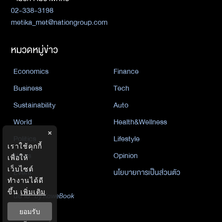
02-338-3198
metika_met@nationgroup.com
หมวดหมู่ข่าว
Economics
Finance
Business
Tech
Sustainability
Auto
World
Health&Wellness
×
Politics
Lifestyle
เราใช้คุกกี้
News
Opinion
เพื่อให้
เว็บไซต์
Event
นโยบายการเป็นส่วนตัว
ทำงานได้ดี
ขึ้น
เพิ่มเติม
นิยาย
by KaweBook
ยอมรับ