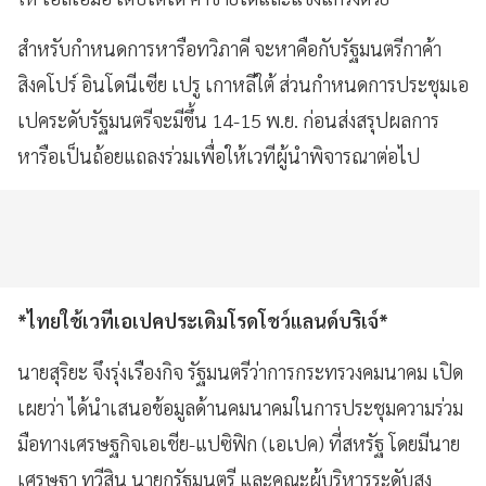
สำหรับกำหนดการหารือทวิภาคี จะหาคือกับรัฐมนตรีกาค้า
สิงคโปร์ อินโดนีเซีย เปรู เกาหลีใต้ ส่วนกำหนดการประชุมเอ
เปคระดับรัฐมนตรีจะมีขึ้น 14-15 พ.ย. ก่อนส่งสรุปผลการ
หารือเป็นถ้อยแถลงร่วมเพื่อให้เวทีผู้นำพิจารณาต่อไป
*ไทยใช้เวทีเอเปคประเดิมโรดโชว์แลนด์บริเจ์*
นายสุริยะ จึงรุ่งเรืองกิจ รัฐมนตรีว่าการกระทรวงคมนาคม เปิด
เผยว่า ได้นำเสนอข้อมูลด้านคมนาคมในการประชุมความร่วม
มือทางเศรษฐกิจเอเชีย-แปซิฟิก (เอเปค) ที่สหรัฐ โดยมีนาย
เศรษฐา ทวีสิน นายกรัฐมนตรี และคณะผู้บริหารระดับสูง