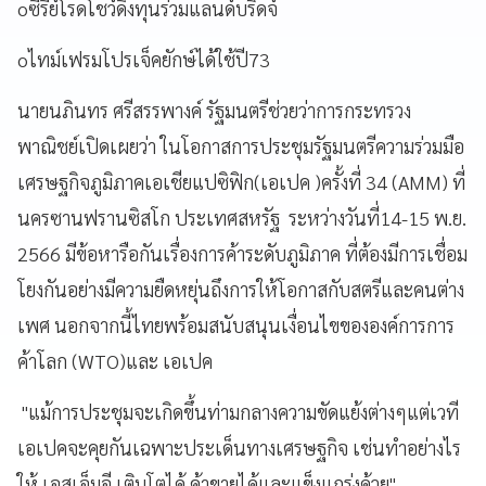
oซีรีย์โรดโชว์ดึงทุนร่วมแลนด์บริดจ์
oไทม์เฟรมโปรเจ็คยักษ์ได้ใช้ปี73
นายนภินทร ศรีสรรพางค์ รัฐมนตรีช่วยว่าการกระทรวง
พาณิชย์เปิดเผยว่า ในโอกาสการประชุมรัฐมนตรีความร่วมมือ
เศรษฐกิจภูมิภาคเอเชียแปซิฟิก(เอเปค )ครั้งที่ 34 (AMM) ที่
นครซานฟรานซิสโก ประเทศสหรัฐ ระหว่างวันที่14-15 พ.ย.
2566 มีข้อหารือกันเรื่องการค้าระดับภูมิภาค ที่ต้องมีการเชื่อม
โยงกันอย่างมีความยืดหยุ่นถึงการให้โอกาสกับสตรีและคนต่าง
เพศ นอกจากนี้ไทยพร้อมสนับสนุนเงื่อนไขขององค์การการ
ค้าโลก (WTO)และ เอเปค
"แม้การประชุมจะเกิดขึ้นท่ามกลางความขัดแย้งต่างๆแต่เวที
เอเปคจะคุยกันเฉพาะประเด็นทางเศรษฐกิจ เช่นทำอย่างไร
ให้ เอสเอ็มอี เติบโตได้ ค้าขายได้และแข็งแกร่งด้วย"