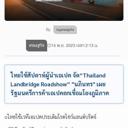
By
กรุงเทพธุรกิจ
เศรษฐกิจ
14 พ.ย. 2023 เวลา 2:13 น.
ไทยใช้สัปดาห์ผู้นำเอเปค จัด“Thailand
Landbridge Roadshow” "นภินทร" เผย
รัฐมนตรีการค้าเอเปคถกเชื่อมโยงภูมิภาค
oไทยใช้เวทีเอเปคประเดิมโรดโชว์แลนด์บริดจ์