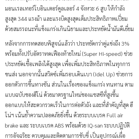
มอนเรลเทอร์โบอินเตอร์คูลเลอร์ 4 จังหวะ 6 สูบ ให้กำลัง
สูงสุด 344 แรงม้า และแรงบิดสูงสุดเต็มประสิทธิภาพเปี่ยม
ด้วยสมรรถนะที่แข็งแกร่งเกินนิยามและประหยัดน้ำมันดีเยี่ยม
หลังจากการทดสอบพิสูจน์แล้วว่า ประหยัดกว่าคู่แข่งถึง 3%
พร้อมทั้งปรับอัตราทดเฟืองท้ายใหม่ (Super Hi-speed) ช่วย
ประหยัดเชื้อเพลิงได้สูงสุด เพื่อเพิ่มประสิทธิภาพในทุกการ
ขนส่ง นอกจากนั้นสวิตซ์เพิ่มรอบเดินเบา (Idel Up) ช่วยการ
ออกตัวการขึ้นทางชัน ส่วนในเรื่องของแข็งแกร่ง ทนทาน ตาม
แบบฉบับของฮีโน่ ด้วยมาตรฐานใหม่ของแชสซีที่สูงขึ้น
ออกแบบให้สะดวกรวดเร็วในการต่อตัวถัง และที่สำคัญที่สุด ฮี
โน่ฯ เน้นย้ำความปลอดภัยยิ่งขึ้น ด้วยระบบเบรค Full air
brake และ ระบบเบรค ABS พร้อมด้วย IQ-san ระบบปฏิบัติ
การอัจฉริยะ ควบคุมและติดตามการขับขี่ เป็นอุปกรณ์เผื่อ