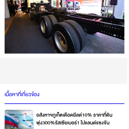
เนื้อหาที่เกี่ยวข้อง
อสังหาฯภูเก็ตเดือดยีลด์10% ราคาที่ดิน
พุ่ง300%รัสเซียเบอร์1 โปแลนด์แซงจีน