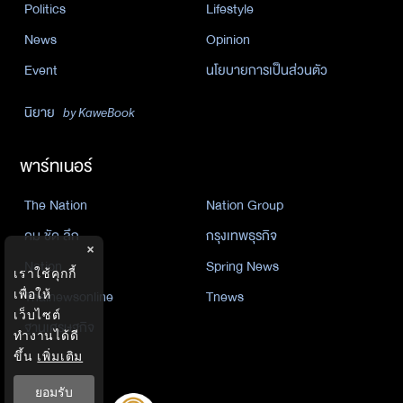
Politics
Lifestyle
News
Opinion
Event
นโยบายการเป็นส่วนตัว
นิยาย
by KaweBook
พาร์ทเนอร์
The Nation
Nation Group
คม ชัด ลึก
กรุงเทพธุรกิจ
×
Nation
Spring News
เราใช้คุกกี้
Thainewsonline
Tnews
เพื่อให้
เว็บไซต์
ฐานเศรษฐกิจ
ทำงานได้ดี
ขึ้น
เพิ่มเติม
ยอมรับ