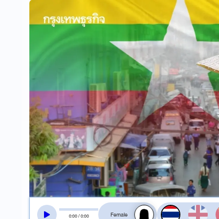
สลับเสียงอ่าน
0
:
00
/
0
:
00