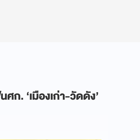
้นศก. ‘เมืองเก่า-วัดดัง’