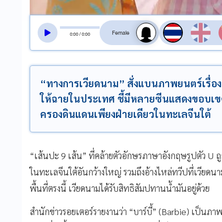
สลับเสียงอ่าน
0
:
00
/
0
:
00
“ทางการเวียดนาม” สั่งแบนภาพยนตร์เรื่อง 
ให้ฉายในประเทศ ชี้มีหลายซีนแสดงขอบเขตใ
ครองดินแดนเพียงฝ่ายเดียวในทะเลจีนใต้
“เส้นปะ 9 เส้น” ที่คล้ายตัวอักษรภาษาอังกฤษรูปตัว U ถ
ในทะเลจีนใต้อันกว้างใหญ่ รวมถึงอ้างไหล่ทวีปที่เวีย
พื้นที่ตรงนี้ เวียดนามได้รับสิทธิสัมปทานน้ำมันอยู่ด้วย
สำนักข่าวรอยเตอร์รายงานว่า “บาร์บี้” (Barbie) เป็นภาพย