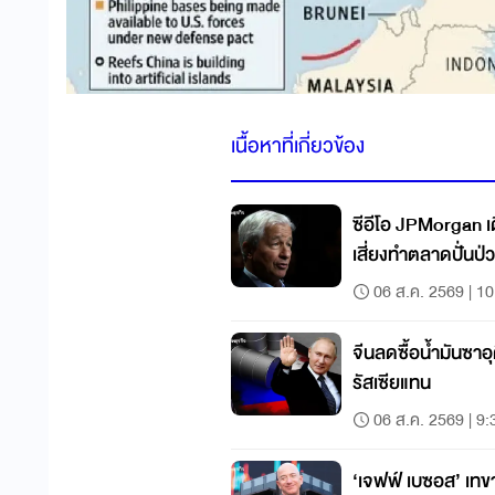
เนื้อหาที่เกี่ยวข้อง
ซีอีโอ JPMorgan เต
เสี่ยงทำตลาดปั่นป่
06 ส.ค. 2569 | 10
จีนลดซื้อน้ำมันซาอุ
รัสเซียแทน
06 ส.ค. 2569 | 9:
‘เจฟฟ์ เบซอส’ เ