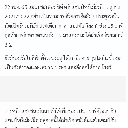
22 พ.ค. 65 แมนเชสเตอร์ ซิตี คว้าแชมป์พรีเมียร์ลีก ฤดูกาล
2021/2022 อย่างเป็นทางการ ด้วยการฮึดยิง 3 ประตูรวดใน
นัดเปิดรัง เอทิฮัด สเตเดียม ดวล "แอสตัน วิลลา" ช่วง 15 นาที
สุดท้าย พลิกจากตามหลัง 0-2 มาแซงชนะได้สำเร็จ ด้วยสกอร์
3-2
ฮีโร่ของเรือใบสีฟ้าทั้ง 3 ประตู ได้แก่ อิลคาย กุนโดกัน ที่ลงมา
เป็นตัวสำรองและเหมา 2 ประตู และอีกลูกได้จาก โรดรี
การพลิกแซงชนะวิลลา ทำให้ทีมของ เปป กวาร์ดิโอลา ซิว
แชมป์พรีเมียร์ลีก ฤดูกาลนี้ได้สำเร็จ หลังลุ้นแย่งแชมป์กับ