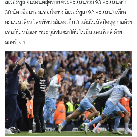
ลิเวอร์พูล จนถึงนัดสุดท้าย ด้วยคะแนนรวม 93 คะแนนจาก
38 นัด เฉือนรองแชมป์อย่าง ลิเวอร์พูล (92 คะแนน) เพียง
คะแนนเดียว โดยทัพหงส์แดงเก็บ 3 แต้มในนัดปิดฤดูกาลด้วย
เช่นกัน หลังเอาชนะ วูล์ฟแฮมป์ตัน ในถิ่นแอนฟิลด์ ด้วย
สกอร์ 3-1