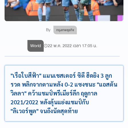
By
กรุงเทพธุรกิจ
World
22 พ.ค. 2022 เวลา 17:05 น.
"เรือใบสีฟ้า" แมนเชสเตอร์ ซิตี ฮึดยิง 3 ลูก
รวด พลิกจากตามหลัง 0-2 แซงชนะ "แอสตัน
วิลลา" คว้าแชมป์พรีเมียร์ลีก ฤดูกาล
2021/2022 หลังลุ้นแย่งแชมป์กับ
"ลิเวอร์พูล" จนถึงนัดสุดท้าย