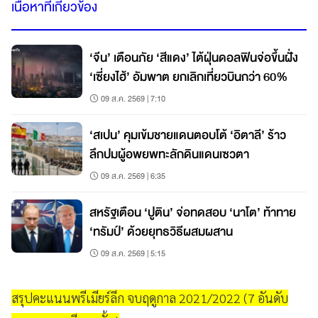
เนื้อหาที่เกี่ยวข้อง
‘จีน’ เตือนภัย ‘สีแดง’ ไต้ฝุ่นดอลฟินจ่อขึ้นฝั่ง
‘เซี่ยงไฮ้’ อัมพาต ยกเลิกเที่ยวบินกว่า 60%
09 ส.ค. 2569 | 7:10
‘สเปน’ คุมเข้มชายแดนตอบโต้ ‘อิตาลี’ ร้าว
ลึกปมผู้อพยพทะลักดินแดนเซวตา
09 ส.ค. 2569 | 6:35
สหรัฐเตือน ‘ปูติน’ จ่อทดสอบ ‘นาโต’ ท้าทาย
‘ทรัมป์’ ด้วยยุทธวิธีผสมผสาน
09 ส.ค. 2569 | 5:15
สรุปคะแนนพรีเมียร์ลีก จบฤดูกาล 2021/2022 (7 อันดับ