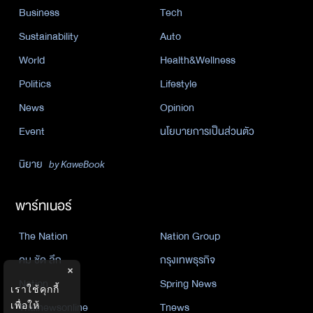
Business
Tech
Sustainability
Auto
World
Health&Wellness
Politics
Lifestyle
News
Opinion
Event
นโยบายการเป็นส่วนตัว
นิยาย
by KaweBook
พาร์ทเนอร์
The Nation
Nation Group
คม ชัด ลึก
กรุงเทพธุรกิจ
×
Nation
Spring News
เราใช้คุกกี้
Thainewsonline
Tnews
เพื่อให้