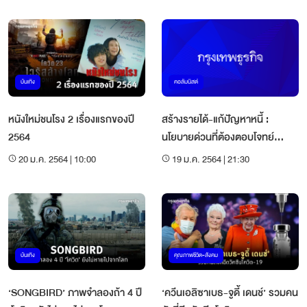
บันเทิง
คอลัมนิสต์
หนังใหม่ชนโรง 2 เรื่องแรกของปี
สร้างรายได้-แก้ปัญหาหนี้ :
2564
นโยบายด่วนที่ต้องตอบโจทย์
COVID-1
20 ม.ค. 2564 | 10:00
19 ม.ค. 2564 | 21:30
บันเทิง
คุณภาพชีวิต-สังคม
‘SONGBIRD’ ภาพจำลองถ้า 4 ปี
‘ควีนเอลิซาเบธ-จูดี้ เดนช์’ รวมคน