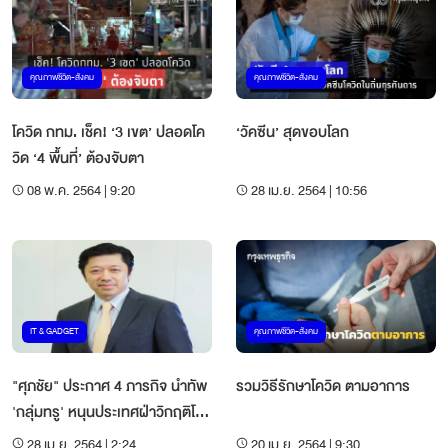
คุณภาพชีวิต-สังคม
คุณภาพชีวิต-สังคม
โควิด กทม. เช็ค! ‘3 เขต’ ปลอดโค
‘วัคซีน’ สุดขอบโลก
วิด ‘4 พื้นที่’ ต้องจับตา
08 พ.ค. 2564 | 9:20
28 เม.ย. 2564 | 10:56
IT & GADGET
คุณภาพชีวิต-สังคม
"ศุภชัย" ประกาศ 4 ภารกิจ นำทัพ
รวมวิธีรักษาโควิด ตามอาการ
'กลุ่มทรู' หนุนประเทศฝ่าวิกฤติโค
วิด
28 เม.ย. 2564 | 2:24
20 เม.ย. 2564 | 9:30