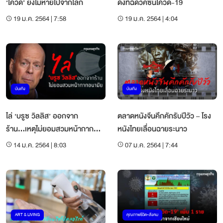
‘โควิด’ ยังไม่หายไปจากโลก
ดังที่ฉีดวัคซีนโควิด-19
19 ม.ค. 2564 | 7:58
19 ม.ค. 2564 | 4:04
บันเทิง
บันเทิง
ไล่ ‘บรูซ วิลลิส’ ออกจาก
ตลาดหนังจีนคึกคักรับปีวัว – โรง
ร้าน...เหตุไม่ยอมสวมหน้ากาก
หนังไทยเลื่อนฉายระนาว
อนามัย
14 ม.ค. 2564 | 8:03
07 ม.ค. 2564 | 7:44
ART & LIVING
คุณภาพชีวิต-สังคม