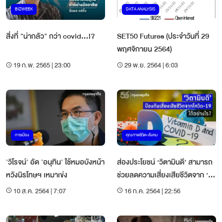
BIZWEEK
DATA ANALYSIS
สิ่งที่ "น่ากลัว" กว่า covid...!?
SET50 Futures (ประจำวันที่ 29
พฤศจิกายน 2564)
19 ก.พ. 2565 | 23:00
29 พ.ย. 2564 | 6:03
การเมือง
คุณภาพชีวิต-สังคม
'วิโรจน์' อัด 'อนุทิน' ใช้หมอบังหน้า
ส่องประโยชน์ ‘วิตามินดี’ สามารถ
หวังนิรโทษฯ เหมาเข่ง
ช่วยลดความเสี่ยงเสียชีวิตจาก ‘โค
วิด-19’ ได้จริงหรือ?
10 ส.ค. 2564 | 7:07
16 ก.ค. 2564 | 22:56