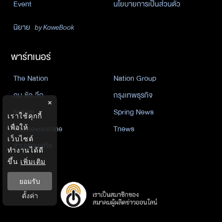
Event
นโยบายการเป็นส่วนตัว
นิยาย
by KaweBook
พาร์ทเนอร์
The Nation
Nation Group
คม ชัด ลึก
กรุงเทพธุรกิจ
×
Nation
Spring News
เราใช้คุกกี้
Thainewsonline
Tnews
เพื่อให้
เว็บไซต์
ฐานเศรษฐกิจ
ทำงานได้ดี
ขึ้น
เพิ่มเติม
ยอมรับ
ตั้งค่า