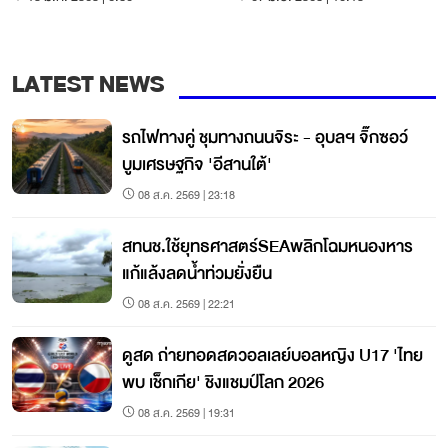
LATEST NEWS
รถไฟทางคู่ ชุมทางถนนจิระ - อุบลฯ จิ๊กซอว์
บูมเศรษฐกิจ 'อีสานใต้'
08 ส.ค. 2569 | 23:18
สทนช.ใช้ยุทธศาสตร์SEAพลิกโฉมหนองหาร
แก้แล้งลดน้ำท่วมยั่งยืน
08 ส.ค. 2569 | 22:21
ดูสด ถ่ายทอดสดวอลเลย์บอลหญิง U17 'ไทย
พบ เช็กเกีย' ชิงแชมป์โลก 2026
08 ส.ค. 2569 | 19:31