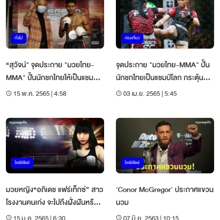
ทั่วไป
ท่องเที่ยว
“สุวัจน์" จุดประกาย "มวยไทย-
จุดประกาย "มวยไทย-MMA" ปั้น
MMA" ปั้นนักชกไทยให้เป็นแชมป์
นักชกไทยเป็นแชมป์โลก กระตุ้น
โลก
ท่องเที่ยว
15 พ.ค. 2565 | 4:58
03 เม.ย. 2565 | 5:45
ไลฟ์สไตล์
ไลฟ์สไตล์
มวยหญิง“อภิเดช แฟร์เท็กซ์” สาว
'Conor McGregor' ประกาศแขวน
โรงงานคนเก่ง จะไปถึงฝั่งฝันหรือ
นวม
ไม่
15 ม.ค. 2565 | 6:30
07 มิ.ย. 2563 | 10:15