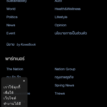
Sustainability
Auto
World
Health&Wellness
Politics
Lifestyle
News
Opinion
Event
นโยบายการเป็นส่วนตัว
นิยาย
by KaweBook
พาร์ทเนอร์
The Nation
Nation Group
คม ชัด ลึก
กรุงเทพธุรกิจ
×
Nation
Spring News
เราใช้คุกกี้
Thainewsonline
Tnews
เพื่อให้
เว็บไซต์
ฐานเศรษฐกิจ
ทำงานได้ดี