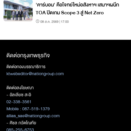
'คาร์บอน' คือโจทย์ใหม่อสังหาฯ เสนาฯผนึก
TOA ปิดเกม Scope 3 สู่ Net Zero
08 ส.ค. 2569 | 17:00
ติดต่อกรุงเทพธุรกิจ
ติดต่อกองบรรณาธิการ
ktwebeditor@nationgroup.com
ติดต่อลงโฆษณา
- อัลเลียซ สะอิ
02-338-3561
Mobile : 087-519-1379
allias_sae@nationgroup.com
- ศิชล ภวัตโณทัย
085-255-6753