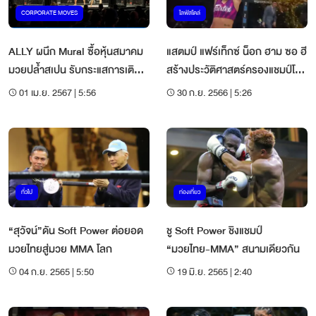
CORPORATE MOVES
ไลฟ์สไตล์
ALLY ผนึก Mural ซื้อหุ้นสมาคม
แสตมป์ แฟร์เท็กซ์ น็อก ฮาม ซอ ฮี
มวยปล้ำสเปน รับกระแสการเติบโต
สร้างประวัติศาสตร์ครองแชมป์โลก
ของ MMA
มวย ONE 3 เส้น
01 เม.ย. 2567 | 5:56
30 ก.ย. 2566 | 5:26
ทั่วไป
ท่องเที่ยว
“สุวัจน์”ดัน Soft Power ต่อยอด
ชู Soft Power ชิงแชมป์
มวยไทยสู่มวย MMA โลก
“มวยไทย-MMA” สนามเดียวกัน
04 ก.ย. 2565 | 5:50
19 มิ.ย. 2565 | 2:40