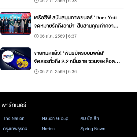
06 ส.ค. 2569 | 6:38
เครือซีพี สนับสนุนภาพยนตร์ 'Dear You
จดหมายรักถึงอาม่า' สืบสานคุณค่าความ
กตัญญู
06 ส.ค. 2569 | 6:37
ขายหมดแล้ว! ‘พันธบัตรออมพลัส’
จัดสรรทั่วถึง 2.2 หมื่นราย ชวนจองล็อต
ใหม่ ก.ย. นี้
06 ส.ค. 2569 | 6:36
พาร์ทเนอร์
The Nation
Nation Group
คม ชัด ลึก
กรุงเทพธุรกิจ
Nation
Spring News