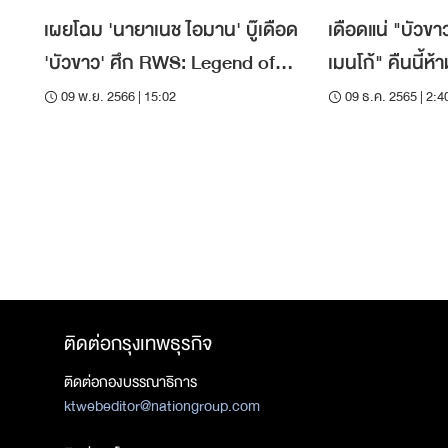
เผยโฉม 'นายาเนช ไอมาน' บู๊เดือด
เดือดแน่ "บัวขา
'บัวขาว' ศึก RWS: Legend of
เมนโก้" คืนนี้ห
Rajadamnern
ถ่ายทอดสด
09 พ.ย. 2566 | 15:02
09 ธ.ค. 2565 | 2:4
ติดต่อกรุงเทพธุรกิจ
ติดต่อกองบรรณาธิการ
ktwebeditor@nationgroup.com