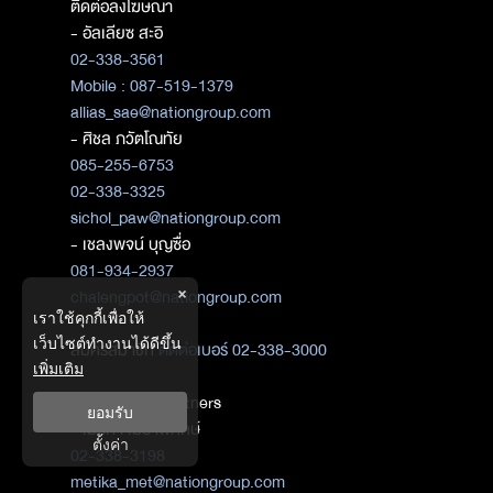
ติดต่อลงโฆษณา
- อัลเลียซ สะอิ
02-338-3561
Mobile : 087-519-1379
allias_sae@nationgroup.com
- ศิชล ภวัตโณทัย
085-255-6753
02-338-3325
sichol_paw@nationgroup.com
- เชลงพจน์ บุญซื่อ
081-934-2937
×
chalengpot@nationgroup.com
เราใช้คุกกี้เพื่อให้
เว็บไซต์ทำงานได้ดีขึ้น
สมัครสมาชิก
ติดต่อเบอร์ 02-338-3000
เพิ่มเติม
ติดต่อ Media Partners
ยอมรับ
- เมธิกา เมธาพิทักษ์
ตั้งค่า
02-338-3198
metika_met@nationgroup.com