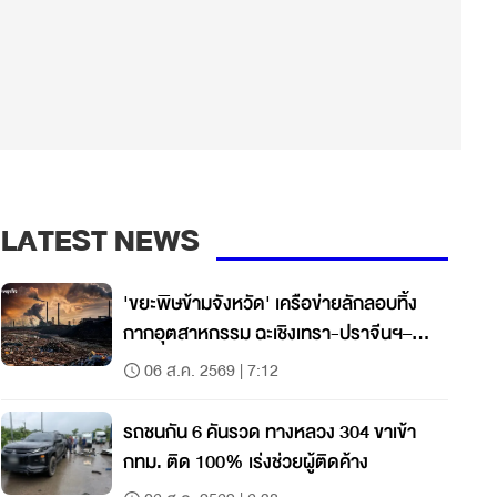
LATEST NEWS
'ขยะพิษข้ามจังหวัด' เครือข่ายลักลอบทิ้ง
กากอุตสาหกรรม ฉะเชิงเทรา-ปราจีนฯ–
สระแก้ว
06 ส.ค. 2569 | 7:12
รถชนกัน 6 คันรวด ทางหลวง 304 ขาเข้า
กทม. ติด 100% เร่งช่วยผู้ติดค้าง