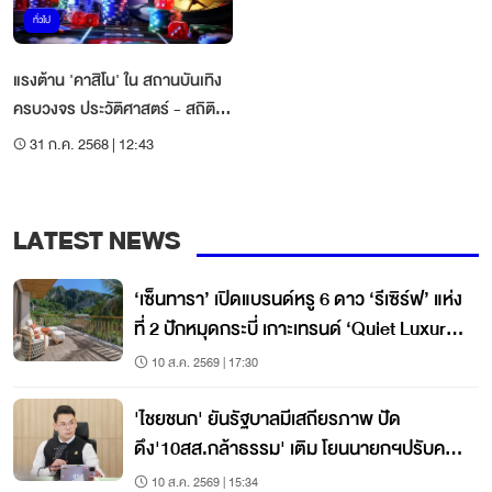
ทั่วไป
แรงต้าน 'คาสิโน' ใน สถานบันเทิง
ครบวงจร ประวัติศาสตร์ - สถิติ
ควรรู้
31 ก.ค. 2568 | 12:43
LATEST NEWS
‘เซ็นทารา’ เปิดแบรนด์หรู 6 ดาว ‘รีเซิร์ฟ’ แห่ง
ที่ 2 ปักหมุดกระบี่ เกาะเทรนด์ ‘Quiet Luxury’
โตแรง
10 ส.ค. 2569 | 17:30
'ไชยชนก' ยันรัฐบาลมีเสถียรภาพ ปัด
ดึง'10สส.กล้าธรรม' เติม โยนนายกฯปรับค
รม.
10 ส.ค. 2569 | 15:34