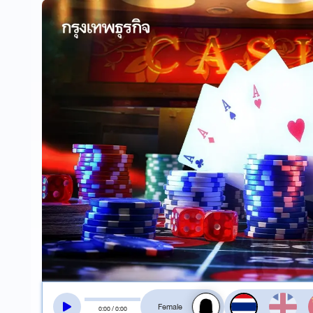
สลับเสียงอ่าน
0
:
00
/
0
:
00