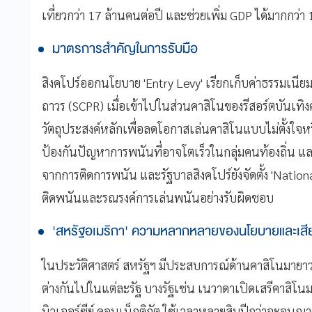
เที่ยวกว่า 17 ล้านคนต่อปี และช่วยเพิ่ม GDP ได้มากกว่า
มาตรการสำคัญในการรับมือ
สิงคโปร์ออกนโยบาย 'Entry Levy' เรียกเก็บค่าธรรมเนียมร
ถาวร (SCPR) เมื่อเข้าไปในส่วนคาสิโนของรีสอร์ตบันเทิ
วัตถุประสงค์หลักเพื่อลดโอกาสเล่นคาสิโนแบบไม่ตั้งใ
ป้องกันปัญหาการพนันที่อาจโตเร็วในกลุ่มคนท้องถิ่น 
จากการติดการพนัน และรัฐบาลสิงคโปร์ยังจัดตั้ง 'Nation
ติดพนันและรณรงค์การเล่นพนันอย่างรับผิดชอบ
'สหรัฐอเมริกา' ความหลากหลายของนโยบายและเสียง
ในประวัติศาสตร์ สหรัฐฯ มีประสบการณ์ด้านคาสิโนมา
ต่างกันไปในแต่ละรัฐ บางรัฐเช่น เนวาดาเปิดเสรีคาสิโนมา
นิวเจอร์ซีย์ คอนเน็กติกัต ใช้เวลาหลายสิบปีกว่าจะอ