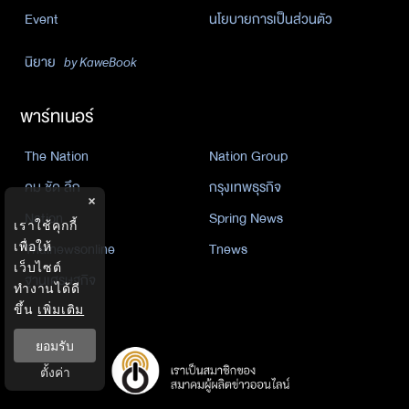
Event
นโยบายการเป็นส่วนตัว
นิยาย
by KaweBook
พาร์ทเนอร์
The Nation
Nation Group
คม ชัด ลึก
กรุงเทพธุรกิจ
×
Nation
Spring News
เราใช้คุกกี้
Thainewsonline
Tnews
เพื่อให้
เว็บไซต์
ฐานเศรษฐกิจ
ทำงานได้ดี
ขึ้น
เพิ่มเติม
ยอมรับ
ตั้งค่า