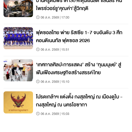
บ้านหรูดัมพ์ราคา30%ตุนเงินสด‘แสนสิริ’หนี
ไพรซ์วอร์ชู‘คุณค่า’สู้วิกฤติ
06 ส.ค. 2569 | 17:00
ฟุตซอลไทย พ่าย รัสเซีย 1-7 จบอันดับ 3 ศึก
คอนติเนนทัล ฟุตซอล 2026
06 ส.ค. 2569 | 15:51
‘เทศกาลศิลปะการแสดง’ สร้าง ‘ทุนมนุษย์’ สู่
ฟันเฟืองเศรษฐกิจสร้างสรรค์ไทย
06 ส.ค. 2569 | 15:10
โปรดเกล้าฯ แต่งตั้ง กงสุลใหญ่ ณ เมืองดูไบ -
กงสุลใหญ่ ณ นครโอซากา
06 ส.ค. 2569 | 15:03