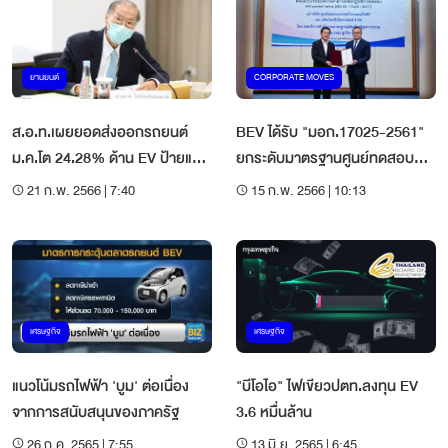
ยานยนต์
CORPORATE MOVES
ส.อ.ท.เผยยอดส่งออกรถยนต์
BEV ได้รับ "มอก.17025-2561"
ม.ค.โต 24.28% ด้าน EV ป้ายแดง
ยกระดับมาตรฐานศูนย์ทดสอบ
โต 1,020%
แบตเตอรี่ไฟฟ้าเทียบเท่าสากล
21 ก.พ. 2566 | 7:40
15 ก.พ. 2566 | 10:13
เศรษฐกิจ
เศรษฐกิจ
แนวโน้มรถไฟฟ้า '​บูม' ต่อเนื่อง ​
"บีโอไอ" ไฟเขียวปตท.ลงทุน EV
จากการสนับสนุนของภาครัฐ
3.6 หมื่นล้าน
26 ก.ค. 2565 | 7:55
13 มิ.ย. 2565 | 6:45