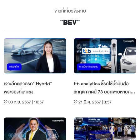
ข่าวที่เกี่ยวข้องกับ
"
BEV
"
เศรษฐกิจ
การเงิน-การลงทุน
เจาะลึกตลาดรถ" Hybrid"
ttb analytics ชี้รถใช้น้ำมันส่อ
พระรองที่มาแรง
วิกฤติ คาดปี 73 ยอดขายหายกว่า
40% รถ EV แทนที่
03 ก.ย. 2567 | 10:57
21 มี.ค. 2567 | 3:57