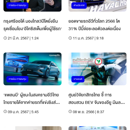
การเงิน-การลงทุน
ต่างประเทศ
กรุงศรีออโต้ มองไกล3ปีโตยั่งยืน
ยอดขายรถอีวีทั่วโลก 2566 โต
รุดเชื่อมโยง‘อีโคซิสเต็มเพื่อผู้ใช้รถ‘
31% ปีนี้จ่อชะลอตัวลงต่อเนื่อง
21 มี.ค. 2567 | 1:24
11 ม.ค. 2567 | 9:18
การเงิน-การลงทุน
ยานยนต์
‘แพลนบี’ ผู้ชนะในสงครามอีวีไทย
ศูนย์วิจัยกสิกรไทย ชี้ การ
โกยรายได้จากค่ายรถที่แข่งชิงส่วน
สอบสวน BEV จีนของอียู มีผลต่อ
แบ่งตลาด
การส่งออก BEV ไทยปี 67
09 ม.ค. 2567 | 5:45
08 พ.ย. 2566 | 8:37