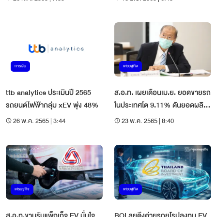
การเงิน
เศรษฐกิจ
ttb analytics ประเมินปี 2565
ส.อ.ท. เผยเดือนเม.ย. ยอดขายรถ
รถยนต์ไฟฟ้ากลุ่ม xEV พุ่ง 48%
ในประเทศโต 9.11% ดันยอดผลิต
และส่งออก
26 พ.ค. 2565 | 3:44
23 พ.ค. 2565 | 8:40
เศรษฐกิจ
เศรษฐกิจ
ส.อ.ท.ขานรับแพ็กเก็จ EV มั่นใจ
BOI ลุยดึงค่ายรถยุโรปลงทุน EV