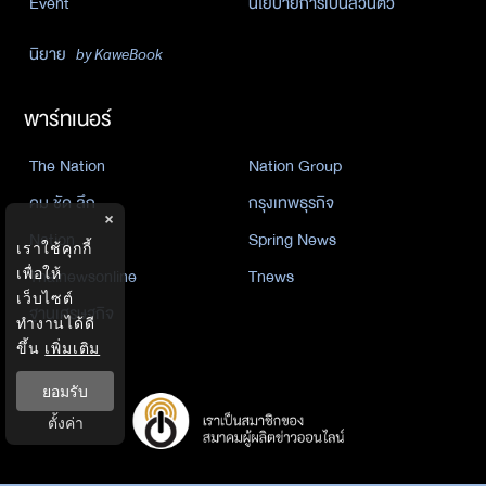
Event
นโยบายการเป็นส่วนตัว
นิยาย
by KaweBook
พาร์ทเนอร์
The Nation
Nation Group
คม ชัด ลึก
กรุงเทพธุรกิจ
×
Nation
Spring News
เราใช้คุกกี้
เพื่อให้
Thainewsonline
Tnews
เว็บไซต์
ฐานเศรษฐกิจ
ทำงานได้ดี
ขึ้น
เพิ่มเติม
ยอมรับ
ตั้งค่า