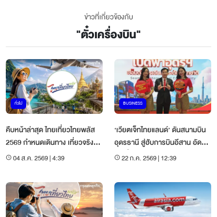
ข่าวที่เกี่ยวข้องกับ
"
ตั๋วเครื่องบิน
"
ทั่วไป
BUSINESS
คืบหน้าล่าสุด ไทยเที่ยวไทยพลัส
‘เวียตเจ็ทไทยแลนด์’ ดันสนามบิน
2569 กำหนดเดินทาง เที่ยวจริงวัน
อุดรธานี สู่ฮับการบินอีสาน อัด
ไหน
โปรตั๋วบินต่างประเทศลด 50%
04 ส.ค. 2569 | 4:39
22 ก.ค. 2569 | 12:39