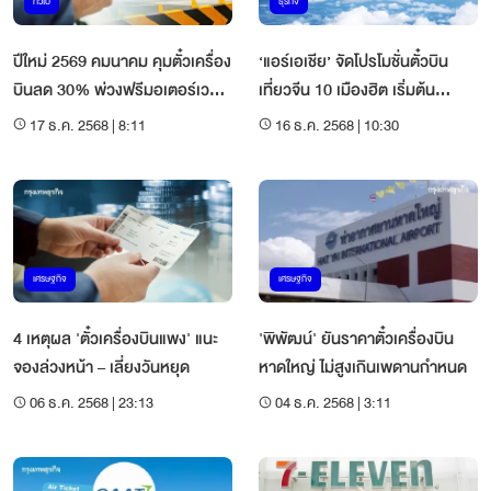
ทั่วไป
ธุรกิจ
ปีใหม่ 2569 คมนาคม คุมตั๋วเครื่อง
‘แอร์เอเชีย’ จัดโปรโมชั่นตั๋วบิน
บินลด 30% พ่วงฟรีมอเตอร์เวย์ 7
เที่ยวจีน 10 เมืองฮิต เริ่มต้น
วัน
2,026 บาท/เที่ยว
17 ธ.ค. 2568 | 8:11
16 ธ.ค. 2568 | 10:30
เศรษฐกิจ
เศรษฐกิจ
4 เหตุผล 'ตั๋วเครื่องบินแพง' แนะ
'พิพัฒน์' ยันราคาตั๋วเครื่องบิน
จองล่วงหน้า – เลี่ยงวันหยุด
หาดใหญ่ ไม่สูงเกินเพดานกำหนด
06 ธ.ค. 2568 | 23:13
04 ธ.ค. 2568 | 3:11