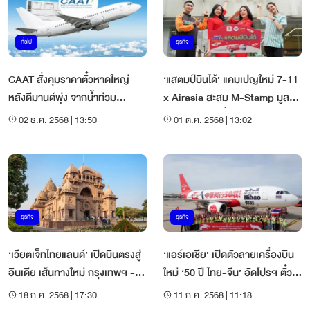
ทั่วไป
ธุรกิจ
CAAT สั่งคุมราคาตั๋วหาดใหญ่
‘แสตมป์บินได้’ แคมเปญใหม่ 7-11
หลังดีมานด์พุ่ง จากน้ำท่วม
x Airasia สะสม M-Stamp มูลค่า
คลี่คลาย
777 บาท แลกตั๋วแอร์เอเชียเที่ยว
02 ธ.ค. 2568 | 13:50
01 ต.ค. 2568 | 13:02
ไทย
ธุรกิจ
ธุรกิจ
‘เวียตเจ็ทไทยแลนด์’ เปิดบินตรงสู่
‘แอร์เอเชีย’ เปิดตัวลายเครื่องบิน
อินเดีย เส้นทางใหม่ กรุงเทพฯ -
ใหม่ ‘50 ปี ไทย-จีน’ อัดโปรฯ ตั๋ว
โกลกาตา เริ่ม 17 พ.ย. 68
บินเริ่มต้น 500 บาทต่อเที่ยวบิน
18 ก.ค. 2568 | 17:30
11 ก.ค. 2568 | 11:18