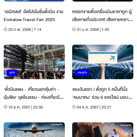
‘เอมิเรตส์’ อัดโปรโมชั่นตั๋วบิน งาน
หลอกขายตั๋วเครื่องบินราคาถูก ผู้
Emirates Travel Fair 2025
เสียหายทั่วประเทศ เสียหายหลาย
ล้าน
23 ก.พ. 2568 | 7:14
31 ม.ค. 2568 | 1:05
ธุรกิจ
เศรษฐกิจ
‘ตั๋วบินแพง - เที่ยวนอกคุ้มค่า -
จองวันแรก ! ตั๋วถูก 5 หมื่นที่นั่ง
ฝุ่นพิษ’ ฉุดโรงแรม - ท่องเที่ยวไฮซี
'คมนาคม' ร่วม 6 แอร์ไลน์ มอบ
ซันโตแผ่ว
ของขวัญปีใหม่
16 ธ.ค. 2567 | 23:00
04 ธ.ค. 2567 | 23:21