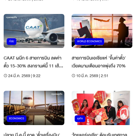
คนปี 69
ทั่วไป
WORLD ECONOMICS
CAAT ผนึก 6 สายการบิน ลดค่า
สายการบินเอเชียแห่ 'ขึ้นค่าตั๋ว'
ตั๋ว 15-30% สงกรานต์นี้ 11 เส้น
เวียดนามเตือนอาจพุ่งถึง 70%
ทางยอดฮิต
24 มี.ค. 2569 | 9:22
10 มี.ค. 2569 | 2:51
ECONOMICS
ธุรกิจ
ปลาย มี.ค.นี้ คาด 'ตั๋วเครื่องบิน'
‘ไทยแอร์เอเชีย’ ต้อนรับเทศกาล