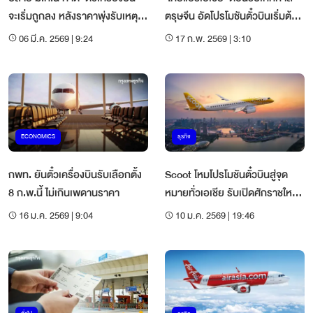
จะเริ่มถูกลง หลังราคาพุ่งรับเหตุ
ตรุษจีน อัดโปรโมชันตั๋วบินเริ่มต้น
ตะวันออกกลาง
1,789 บาทต่อเที่ยวบิน
06 มี.ค. 2569 | 9:24
17 ก.พ. 2569 | 3:10
ECONOMICS
ธุรกิจ
กพท. ยันตั๋วเครื่องบินรับเลือกตั้ง
Scoot โหมโปรโมชันตั๋วบินสู่จุด
8 ก.พ.นี้ ไม่เกินเพดานราคา
หมายทั่วเอเชีย รับเปิดศักราชใหม่ปี
2569 เริ่มต้น 1,420 บาท/เที่ยว
16 ม.ค. 2569 | 9:04
10 ม.ค. 2569 | 19:46