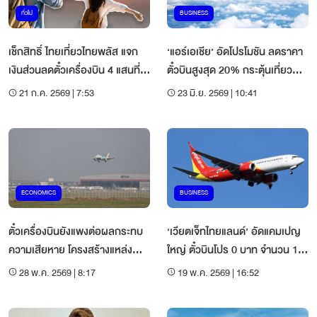
ทั่วไป
BUSINESS
เช็กสิทธิ์ ไทยเที่ยวไทยพลัส แจก
‘แอร์เอเชีย’ อัดโปรโมชัน ลดราคา
เงินส่วนลดตั๋วเครื่องบิน 4 แสนที่
ตั๋วบินสูงสุด 20% กระตุ้นเที่ยว
นั่ง
ไทย-เที่ยวต่างประเทศ
21 ก.ค. 2569 | 7:53
23 มิ.ย. 2569 | 10:41
ECONOMICS
BUSINESS
ตั๋วเครื่องบินยังแพงต่อผลกระทบ
‘เวียตเจ็ทไทยแลนด์’ อัดแคมเปญ
ความเสียหาย โครงสร้างแหล่ง
ใหญ่ ตั๋วบินโปร 0 บาท จำนวน 1
พลังงานโลก
ล้านที่นั่ง เปิดจอง 19-31 พ.ค. 69
28 พ.ค. 2569 | 8:17
19 พ.ค. 2569 | 16:52