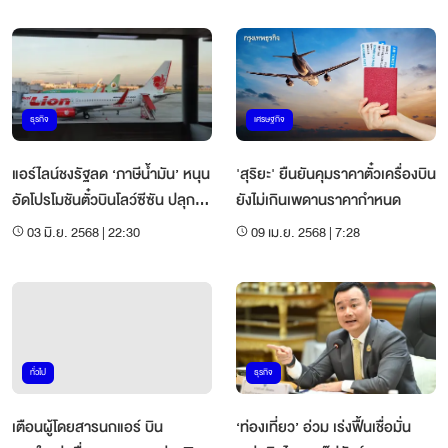
ธุรกิจ
เศรษฐกิจ
แอร์ไลน์ชงรัฐลด ‘ภาษีน้ำมัน’ หนุน
'สุริยะ' ยืนยันคุมราคาตั๋วเครื่องบิน
อัดโปรโมชันตั๋วบินโลว์ซีซัน ปลุก
ยังไม่เกินเพดานราคากำหนด
ท่องเที่ยว
03 มิ.ย. 2568 | 22:30
09 เม.ย. 2568 | 7:28
ทั่วไป
ธุรกิจ
เตือนผู้โดยสารนกแอร์ บิน
‘ท่องเที่ยว’ อ่วม เร่งฟื้นเชื่อมั่น