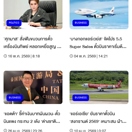
POLITICS
BUSINESS
'ศุภมาส' สั่งฟันขบวนการตั๋ว
‘บางกอกแอร์เวย์ส’ จัดโปร 5.5
เครื่องบินทิพย์ หลอกเหยื่อสูญ 10
Super Sales ตั๋วบินราคาเริ่มต้น
ล.
1,480 บาท/เที่ยว
16 พ.ค. 2569 | 8:18
04 พ.ค. 2569 | 14:21
BUSINESS
BUSINESS
‘แอตต้า’ ชี้ค่าเงินบาทผันผวน-ตั๋ว
‘แอร์เอเชีย’ ยันราคาตั๋วบิน
บินแพง กระทบ 2 เด้ง ‘ต่างชาติ
‘สงกรานต์ 2569’ เหมาะสม ฝ่าพิษ
เที่ยวไทย’ คาดปิดที่ 30-32 ล้าน
น้ำมันแพง ชี้คนไทยแห่เที่ยวแน่น
26 เม.ย. 2569 | 23:26
10 เม.ย. 2569 | 0:07