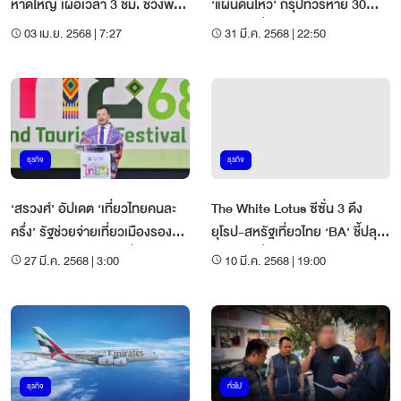
หาดใหญ่ เผื่อเวลา 3 ชม. ช่วงพิธี
‘แผ่นดินไหว’ กรุ๊ปทัวร์หาย 30%
ฮัจญ์ 2568
ยอดจองตั๋วบินรายวันวูบ 40-
03 เม.ย. 2568 | 7:27
31 มี.ค. 2568 | 22:50
60%
ธุรกิจ
ธุรกิจ
‘สรวงศ์’ อัปเดต ‘เที่ยวไทยคนละ
The White Lotus ซีซั่น 3 ดึง
ครึ่ง’ รัฐช่วยจ่ายเที่ยวเมืองรอง
ยุโรป-สหรัฐเที่ยวไทย ‘BA’ ชี้ปลุก
50% เมืองหลัก 40% ตั๋วบินอดเข้า
ยอดจองตั๋วบินเข้า ‘สมุย’ Q2/68
27 มี.ค. 2568 | 3:00
10 มี.ค. 2568 | 19:00
ร่วม
ธุรกิจ
ทั่วไป