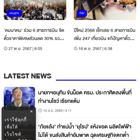
เศรษฐกิจ
ทั่วไป
'คมนาคม' ร่วม 6 สายการบิน จัด
ปีใหม่ 2568 เช็กเลย 6 สายการบิน
ตั๋วราคาพิเศษส่วนลด 30% รวม 5
เพิ่ม 247 เที่ยวบิน แก้ปัญหาตั๋ว
หมื่นที่นั่ง
เครื่องบินแพง
27 พ.ย. 2567 | 8:05
18 พ.ย. 2567 | 6:38
LATEST NEWS
นายกฯอนุทิน ขันน็อต ครม. ประกาศิตลงพื้นที่
ทำงานโชว์ เรียกแต้ม
10 ส.ค. 2569 | 4:11
×
เราใช้คุกกี้
‘ภัยแล้ง’ ทำแม่น้ำ ‘ยุโรป’ แห้งขอด ผลิตไฟฟ้า
เพื่อให้
ไม่ได้ ขนส่งสินค้าอัมพาต ฉุดเศรษฐกิจตกต่ำ
เว็บไซต์