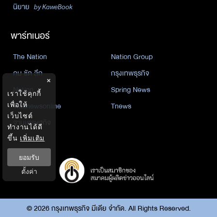
นิยาย
by KaweBook
พาร์ทเนอร์
The Nation
Nation Group
คม ชัด ลึก
กรุงเทพธุรกิจ
×
Nation
Spring News
เราใช้คุกกี้
Thainewsonline
Tnews
เพื่อให้
เว็บไซต์
ฐานเศรษฐกิจ
ทำงานได้ดี
ขึ้น
เพิ่มเติม
ยอมรับ
ตั้งค่า
©
2026
กรุงเทพธุรกิจ มีเดีย จำกัด. All Rights Reserved.