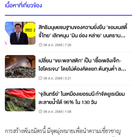
เนื้อหาที่เกี่ยวข้อง
สิทธิมนุษยชนฐานของความยั่งยืน 'แอมเนสตี้
จี้ไทย' เลิกหนุน 'มิน อ่อง หล่าย' บนคราบ
เลือดเมียนมา
08 ส.ค. 2569 | 7:26
เปลี่ยน ‘ขยะพลาสติก’ เป็น ‘เชื้อเพลิงเจ็ท-
ไฮโดรเจน’ โดยไม่ต้องคัดแยก ต้นทุนต่ำ ลด
คาร์บอน 80%
08 ส.ค. 2569 | 5:21
‘จุลินทรีย์’ ในเหมืองเยอรมนี กำจัดยูเรเนียม
ละลายน้ำได้ 96% ใน 130 วัน
08 ส.ค. 2569 | 1:08
การสร้างพันธมิตรนี้ มีจุดมุ่งหมายเพื่อนำความเชี่ยวชาญ