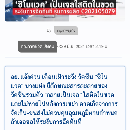
By
กรุงเทพธุรกิจ
คุณภาพชีวิต-สังคม
29 มิ.ย. 2021 เวลา 2:19 น.
อย. แจ้งด่วน เตือนเฝ้าระวัง วัคซีน "ซิโน
แวค" บางแห่ง มีลักษณะสารละลายของ
วัคซีนรวมตัว "กลายเป็นเจล" ใสติดในขวด
และไม่หายไปหลังการเขย่า คาดเกิดจากการ
จัดเก็บ-ขนส่งไม่ควบคุมอุณหภูมิตามกำหนด
ถ้าเจอขอให้ระงับการฉีดทันที