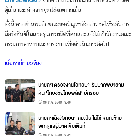
ตู้เย็น และห่างจากจุดปล่อยความเย็น
ทั้งนี้ หากท่านพบลักษณะของปัญหาดังกล่าว ขอไห้ระงับการ
ฉีดวัคซีน
ซิโนแวค
รุ่นการผลิตที่พบและแจ้งให้สำนักงานคณะ
กรรมการอาหารและยาทราบ เพื่อดำเนินการต่อไป
เนื้อหาที่เกี่ยวข้อง
นายกฯ ตรวจงานโอทอปฯ รับปากพยายาม
ดัน 'ไทยช่วยไทยพลัส' อีกรอบ
08 ส.ค. 2569 | 9:46
นายกฯเล็งสังคยนา กม.ปืน ไม่ใช่ จนท.ห้าม
พก ดูแลผู้บาดเจ็บเต็มที่
08 ส.ค. 2569 | 9:43