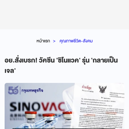
หน้าแรก
คุณภาพชีวิต-สังคม
อย.สั่งเบรก! วัคซีน 'ซิโนแวค' รุ่น 'กลายเป็น
เจล'