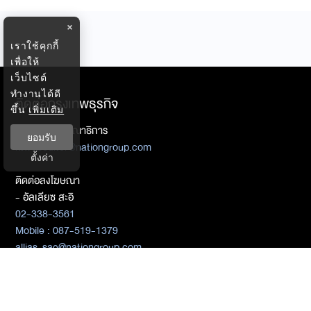
×
เราใช้คุกกี้
เพื่อให้
เว็บไซต์
ทำงานได้ดี
ติดต่อกรุงเทพธุรกิจ
ขึ้น
เพิ่มเติม
ติดต่อกองบรรณาธิการ
ยอมรับ
ktwebeditor@nationgroup.com
ตั้งค่า
ติดต่อลงโฆษณา
- อัลเลียซ สะอิ
02-338-3561
Mobile : 087-519-1379
allias_sae@nationgroup.com
- ศิชล ภวัตโณทัย
085-255-6753
02-338-3325