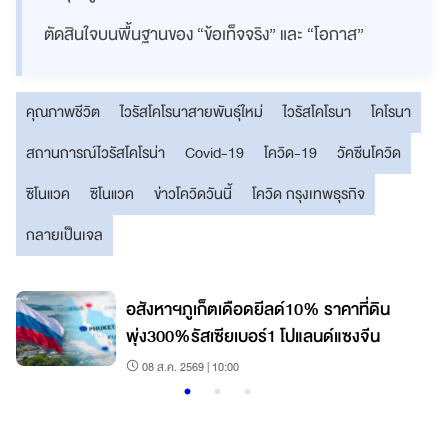
ตัดสินใจบนพื้นฐานของ “ข้อเท็จจริง” และ “โอกาส”
คุณภาพชีวิต
ไวรัสโคโรนาสายพันธุ์ใหม่
ไวรัสโคโรนา
โคโรนา
สถานการณ์ไวรัสโคโรน่า
Covid-19
โควิด-19
วัคซีนโควิด
ซิโนแวค
ซิโนแวค
ข่าวโควิดวันนี้
โควิด กรุงเทพธุรกิจ
กลายเป็นเจล
ง
อสังหาฯภูเก็ตเดือดยีลด์10% ราคาที่ดิน
พุ่ง300%รัสเซียเบอร์1 โปแลนด์แซงจีน
08 ส.ค. 2569 | 10:00