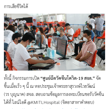
การเสียชีวิตได้
ทั้งนี้ กิจกรรมการเปิด
“ศูนย์ฉีดวัคซีนโควิด-
19 สจล.”
จัด
ขึ้นเมื่อเร็ว ๆ นี้ ณ หอประชุมเจ้าพระยาสุรวงษ์ไวยวัฒน์
(วร บุญนาค) สจล. สอบถามข้อมูลการลงทะเบียนขอรับวัคซีน
ได้ที่ ไลน์ไอดี @KMITLHospital (จิตอาสาหาคำตอบ)