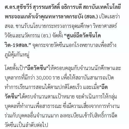
ศ.ดร.สุชัชวีร์ สุวรรณสวัสดิ์ อธิการบดี สถาบันเทคโนโลยี
พระจอมเกล้าเจ้าคุณทหารลาดกระบัง (สจล.)
เปิดเผยว่า
สจล. ขานรับนโยบายกระทรวงการอุดมศึกษา วิทยาศาสตร์
วิจัยและนวัตกรรม (อว
.) จัดตั้ง
“ศูนย์ฉีดวัคซีนโค
วิด-19สจล.”
จุดกระจายวัคซีนนอกโรงพยาบาลเพื่อสร้าง
ภูมิคุ้มกันหมู่
โดยตั้งเป้า
"ฉีดวัคซีน"
ให้ครอบคลุมกับจำนวนนักศึกษาและ
บุคลากรที่มีกว่า 30,000 ราย เพื่อให้สถาบันสามารถเปิด
ทำการเรียนการสอนได้ตามปกติโดยเร็ว และเมื่อ
"ฉีด
วัคซีน"
ได้ครบจำนวนตามเป้าหมาย จะดำเนินการให้กลุ่ม
บุคคลที่ทำงานเพื่อสาธารณะ ซึ่งมีความเสี่ยงจากการทำงาน
ร่วมกับบุคคลอื่นจำนวนมาก ลงทะเบียนเข้ารับสิทธิ์การฉีด
วัคซีนเป็นลำดับต่อไป