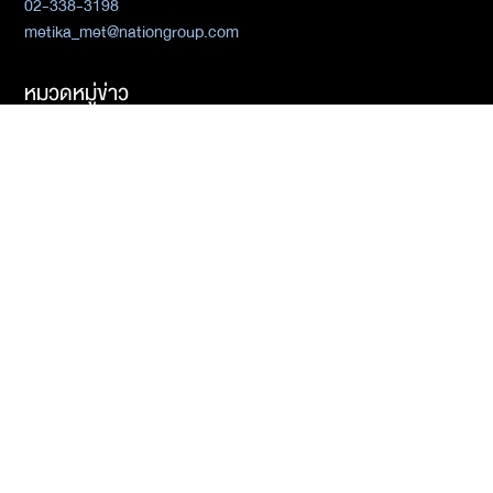
02-338-3198
metika_met@nationgroup.com
หมวดหมู่ข่าว
Economics
Finance
Business
Tech
Sustainability
Auto
World
Health&Wellness
Politics
Lifestyle
News
Opinion
Event
นโยบายการเป็นส่วนตัว
นิยาย
by KaweBook
พาร์ทเนอร์