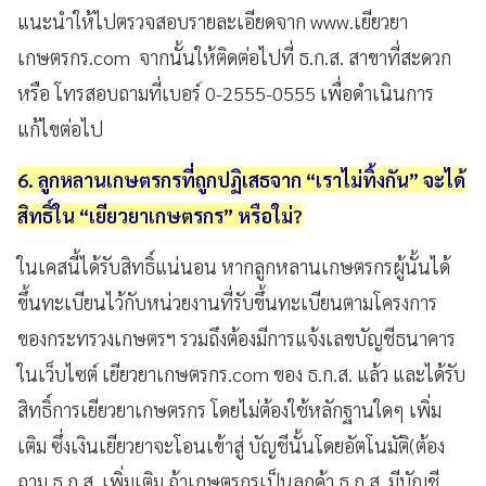
แนะนำให้ไปตรวจสอบรายละเอียดจาก www.เยียวยา
เกษตรกร.com
จากนั้นให้ติดต่อไปที่ ธ.ก.ส. สาขาที่สะดวก
หรือ โทรสอบถามที่เบอร์ 0-2555-0555 เพื่อดำเนินการ
แก้ไขต่อไป
6. ลูกหลานเกษตรกรที่ถูกปฏิเสธจาก “เราไม่ทิ้งกัน” จะได้
สิทธิ์ใน “เยียวยาเกษตรกร” หรือใม่?
ในเคสนี้ได้รับสิทธิ์แน่นอน หากลูกหลานเกษตรกรผู้นั้นได้
ขึ้นทะเบียนไว้กับหน่วยงานที่รับขึ้นทะเบียนตามโครงการ
ของกระทรวงเกษตรฯ รวมถึงต้องมีการแจ้งเลขบัญชีธนาคาร
ในเว็บไซต์ เยียวยาเกษตรกร.com ของ ธ.ก.ส. แล้ว และได้รับ
สิทธิ์การเยียวยาเกษตรกร โดยไม่ต้องใช้หลักฐานใดๆ เพิ่ม
เติม ซึ่งเงินเยียวยาจะโอนเข้าสู่ บัญชีนั้นโดยอัตโนมัติ(ต้อง
ถาม ธ.ก.ส. เพิ่มเติม ถ้าเกษตรกรเป็นลูกค้า ธ.ก.ส. มีบัญชี