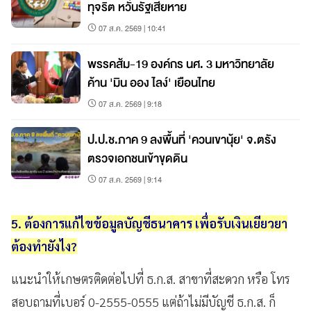
ทุจริต หวั่นรัฐเสียหาย
07 ส.ค. 2569 | 10:41
พรรคส้ม-19 องค์กร นศ. 3 มหาวิทยาลัย
ค้าน 'มิน ออง ไลง์' เยือนไทย
07 ส.ค. 2569 | 9:18
ป.ป.ช.ภาค 9 ลงพื้นที่ 'ควนเขานุ้ย' จ.ตรัง
ตรวจเอกชนเข้าขุดดิน
07 ส.ค. 2569 | 9:14
5. ต้องการแก้ไขข้อมูลบัญชีธนาคาร เพื่อรับเงินเยียวยา
ต้องทำยังไง?
แนะนำให้เกษตรติดต่อไปที่ ธ.ก.ส. สาขาที่สะดวก หรือ โทร
สอบถามที่เบอร์ 0-2555-0555 แต่ถ้าไม่มีบัญชี ธ.ก.ส. ก็