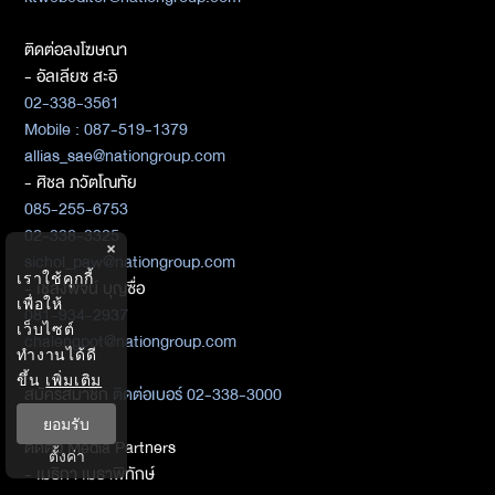
ติดต่อลงโฆษณา
- อัลเลียซ สะอิ
02-338-3561
Mobile : 087-519-1379
allias_sae@nationgroup.com
- ศิชล ภวัตโณทัย
085-255-6753
02-338-3325
×
sichol_paw@nationgroup.com
เราใช้คุกกี้
- เชลงพจน์ บุญซื่อ
เพื่อให้
081-934-2937
เว็บไซต์
chalengpot@nationgroup.com
ทำงานได้ดี
ขึ้น
เพิ่มเติม
สมัครสมาชิก
ติดต่อเบอร์ 02-338-3000
ยอมรับ
ติดต่อ Media Partners
ตั้งค่า
- เมธิกา เมธาพิทักษ์