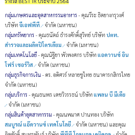
รางวัล BEST IR ประจำปี 2564
กลุ่มเกษตรและอุตสาหกรรมอาหาร
- คุณวีระ ธิตยางกรุวงศ์
บริษัท
จีเอฟพีที
จำกัด (มหาชน)
กลุ่มทรัพยากร
- คุณธนัตถ์ ธำรงศักดิ์สุวิทย์ บริษัท
ปตท.
สำรวจและผลิตปิโตรเลียม
จำกัด (มหาชน)
กลุ่มเทคโนโลยี
- คุณนัฐิยา พัวพงศกร บริษัท
แอดวานซ์ อิน
โฟร์ เซอร์วิส
จำกัด (มหาชน)
กลุ่มธุรกิจการเงิน
- ดร. อดิศวร์ หลายชูไทย ธนาคารกสิกรไทย
จำกัด (มหาชน)
กลุ่มบริการ
- คุณธนพร เตชวิวรรธน์ บริษัท
แพลน บี มีเดีย
จำกัด (มหาชน)
กลุ่มสินค้าอุตสาหกรรม
- คุณนพมาศ ปานทอง บริษัท
สมบูรณ์ แอ๊ดวานซ์ เทคโนโลยี
จำกัด (มหาชน) และคุณ
จิตศักดิ์ สุนทรพันธุ์ บริษัท
พีทีที โกลบอล เคมิคอล
จำกัด