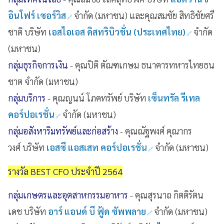
อินโฟร์ เซอร์วิส
จำกัด (มหาชน) และคุณสมชัย สิทธิชัยศรี
ชาติ บริษัท
เอสไอเอส ดิสทริบิวชั่น (ประเทศไทย)
จำกัด
(มหาชน)
กลุ่มธุรกิจการเงิน
- คุณปิติ ตัณฑเกษม ธนาคารทหารไทยธน
ชาต จำกัด (มหาชน)
กลุ่มบริการ
- คุณญนน์ โภคทรัพย์ บริษัท
เซ็นทรัล รีเทล
คอร์ปอเรชั่น
จำกัด (มหาชน)
กลุ่มอสังหาริมทรัพย์และก่อสร้าง
- คุณณัฐพงศ์ คุณากร
วงศ์ บริษัท
เอสซี แอสเสท คอร์ปอเรชั่น
จำกัด (มหาชน)
รางวัล BEST CFO ประจำปี 2564
กลุ่มเกษตรและอุตสาหกรรมอาหาร
- คุณสุรนาถ กิตติรัตน
เดช บริษัท
อาร์ แอนด์ บี ฟู้ด ซัพพลาย
จำกัด (มหาชน)