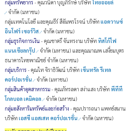
กลุ่มทรัพยากร
- คุณวนิดา บุญภิรักษ์ บริษัท
ไทยออยล์
จำกัด (มหาชน)
กลุ่มเทคโนโลยี และคุณธีร์ สีอัมพรโรจน์ บริษัท
แอดวานซ์
อินโฟร์ เซอร์วิส
จำกัด (มหาชน)
กลุ่มธุรกิจการเงิน
- คุณชาตรี จันทรงาม บริษัท
ทิสโก้ไฟ
แนนเชียลกรุ๊ป
จำกัด (มหาชน) และคุณมาณพ เสงี่ยมบุตร
ธนาคารไทยพาณิชย์ จำกัด (มหาชน)
กลุ่มบริการ
- คุณไท จิราธิวัฒน์ บริษัท
เซ็นทรัล รีเทล
คอร์ปอเรชั่น
จำกัด (มหาชน)
กลุ่มสินค้าอุตสาหกรรม
- คุณภัทรลดา สง่าแสง บริษัท
พีทีที
โกลบอล เคมิคอล
จำกัด (มหาชน)
กลุ่มอสังหาริมทรัพย์และก่อสร้าง
- คุณปรารถนา แพทย์สมาน
บริษัท
เอสซี แอสเสท คอร์ปอเรชั่น
จำกัด (มหาชน)