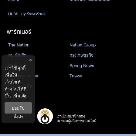
นิยาย
by KaweBook
พาร์ทเนอร์
The Nation
Nation Group
คม ชัด ลึก
กรุงเทพธุรกิจ
×
Nation
Spring News
เราใช้คุกกี้
Thainewsonline
Tnews
เพื่อให้
เว็บไซต์
ฐานเศรษฐกิจ
ทำงานได้ดี
ขึ้น
เพิ่มเติม
ยอมรับ
ตั้งค่า