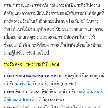
จรรยาบรรณและบรรษัทภิบาลในการดำเนินธุรกิจ ให้ความ
สำคัญและความร่วมมือในกิจกรรมของนักวิเคราะห์ ให้ข้อมูลที่
ถูกต้องครบถ้วนในเชิงลึกและสม่ำเสมอ ไม่เว้นแม้เป็นข่าว
ร้าย ให้แนวโน้มของธุรกิจ แนวโน้มผลประกอบการและความ
เสี่ยงอย่างสมเหตุสมผล ตลอดจนการมีช่องทางในการให้
ข้อมูลแก่นักวิเคราะห์ที่สะดวกรวดเร็วเข้าถึงได้ง่าย โดยมีราย
นามผู้ได้รับรางวัลดังต่อไปนี้
รางวัล BEST CEO ประจำปี 2564
กลุ่มเกษตรและอุตสาหกรรมอาหาร
- คุณชูวิทย์ จึงธนสมบูรณ์
บริษัท
นอร์ทอีส รับเบอร์
จำกัด (มหาชน)
กลุ่มทรัพยากร
- คุณสารัชถ์ รัตนาวะดี บริษัท
กัลฟ์ เอ็นเนอร์
จี ดีเวลลอปเมนท์
จำกัด (มหาชน)
กลุ่มเทคโนโลยี
- คุณสมชัย เลิศสุทธิวงค์ บริษัท
แอดวานซ์