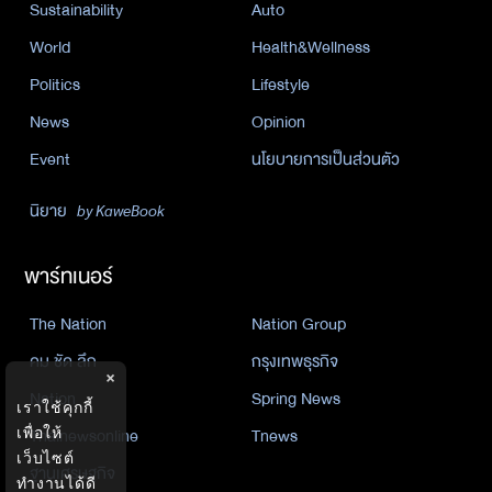
Sustainability
Auto
World
Health&Wellness
Politics
Lifestyle
News
Opinion
Event
นโยบายการเป็นส่วนตัว
นิยาย
by KaweBook
พาร์ทเนอร์
The Nation
Nation Group
คม ชัด ลึก
กรุงเทพธุรกิจ
×
Nation
Spring News
เราใช้คุกกี้
Thainewsonline
Tnews
เพื่อให้
เว็บไซต์
ฐานเศรษฐกิจ
ทำงานได้ดี