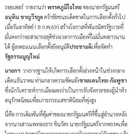
รอยเตอร์ รายงานว่า
พรรคภูมิใจไทย
ของนายกรัฐมนตรี
อนุทิน ชาญวีรกูล
คว้าชัยชนะเด็ดขาดในการเลือกตั้งทั่วไป
เมื่อวันอาทิตย์ ( 8 ก.พ.69) สร้างโอกาสที่พันธมิตรรัฐบาลที่
มั่นคงกว่าจะสามารถยุติช่วงเวลาการเมืองที่ไม่มั่นคงยาวนาน
ได้ ผู้ลงคะแนนเลือกตั้งยังอนุมัติ
ประชามติ
เพื่อจัดทำ
รัฐธรรมนูญใหม่
นายกฯ
วางรากฐานให้เกิดการเลือกตั้งล่วงหน้าในช่วงกลาง
เดือนธันวาคม ท่ามกลางความขัดแย้ง
ชายแดนไทย-กัมพูชา
ซึ่งนักวิเคราะห์การเมืองมองว่าเป็นการจับจังหวะของผู้นำหัว
อนุรักษนิยมเพื่อเกาะกระแสชาตินิยมที่พุ่งสูง
นี่คือ การเดิมพันที่คุ้มค่าของนายกรัฐมนตรีที่ขึ้นสู่อำนาจหลัง
จากนางสาวแพทองธาร ชินวัตร นายกรัฐมนตรีจากพรรคเพื่อ
ไทยแนวประชานิยมถูกถอดถอนจากวิกฤตการณ์กัมพูชา แล้ว