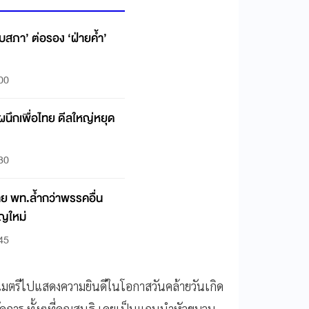
ุบสภา’ ต่อรอง ‘ฝ่ายค้ำ’
:00
่อไทย ดีลใหญ่หยุด
:30
บาย พท.ล้ำกว่าพรรคอื่น
ญใหม่
:45
มตรีไปแสดงความยินดีในโอกาสวันคล้ายวันเกิด
้จัดการ ทั้งๆที่คุณสนธิ เคยเป็นแกนนำหัวขบวน