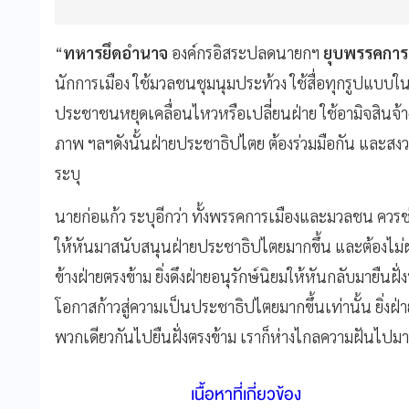
“
ทหารยึดอำนาจ
องค์กรอิสระปลดนายกฯ
ยุบพรรคการ
นักการเมือง ใช้มวลชนชุมนุมประท้วง ใช้สื่อทุกรูปแบบในกา
ประชาชนหยุดเคลื่อนไหวหรือเปลี่ยนฝ่าย ใช้อามิจสินจ้
ภาพ ฯลฯดังนั้นฝ่ายประชาธิปไตย ต้องร่วมมือกัน และสงวนจ
ระบุ
นายก่อแก้ว ระบุอีกว่า ทั้งพรรคการเมืองและมวลชน ควรช่
ให้หันมาสนับสนุนฝ่ายประชาธิปไตยมากขึ้น และต้องไม่ผ
ข้างฝ่ายตรงข้าม ยิ่งดึงฝ่ายอนุรักษ์นิยมให้หันกลับมายืน
โอกาสก้าวสู่ความเป็นประชาธิปไตยมากขึ้นเท่านั้น ยิ่
พวกเดียวกันไปยืนฝั่งตรงข้าม เราก็ห่างไกลความฝันไปมา
เนื้อหาที่เกี่ยวข้อง