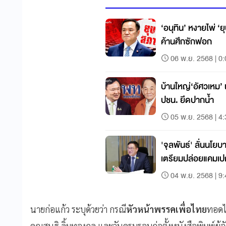
‘อนุทิน’ หงายไพ่ ‘ย
ค้านศึกซักฟอก
06 พ.ย. 2568 | 0
บ้านใหญ่‘อัศวเหม’ ผนึกเพื
ปชน. ยึดปากน้ำ
05 พ.ย. 2568 | 4
'จุลพันธ์' ลั่นนโย
เตรียมปล่อยแคมเป
04 พ.ย. 2568 | 9
นายก่อแก้ว ระบุด้วยว่า กรณี
หัวหน้าพรรคเพื่อไทย
ทอดไ
คุณสนธิ ลิ้มทองกุล และวันครบรอบก่อตั้งหนังสือพิมพ์ผู