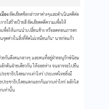
เมือง
ยัดเยียดข้อกล่าวหาต่างๆและดำเนินคดีต่อ
รใส่ร้ายป้ายสี ยัดเยียดคดีความเพื่อให้
างเพื่อให้แกนนำเปลี่ยนข้าง หรือลดทอนภารดร
ุดต่างในสิ่งที่คิดไม่เหมือนกัน" นายก่อแก้ว
วยกันดึงคนกลางๆ และคนที่อยู่ฝ่ายอนุรักษ์นิยม
ลักดันฝ่ายเดียวกัน ให้ถอยห่าง จนอาจจะไปยืน
ฝั่งประชาธิปไตยมากเท่าไหร่ ประเทศไทยยิ่งมี
งฝ่ายประชาธิปไตยแตกแยกกันมากเท่าไหร่ ผลักไส
กเท่านั้น