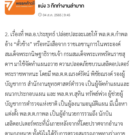
แบ่ง 3 ก๊กทำงานลำบาก
04 ส.ค. 2565 | 9:45
2. เรื่องที่ พล.อ.ประยุทธ์ ปล่อยปละละเลยให้ พล.ต.ต.กำพล
อ้าง “ตั๋วช้าง” หรือหนังสือจาก ราชเลขานุการในพระองค์
สมเด็จพระกนิษฐาธิราชเจ้า กรมสมเด็จพระเทพรัตนราชสุ
ดาฯ มาใช้จัดทำแผนถวาย ความปลอดภัยขบวนเฮลิคอปเตอร์
พระราชพาหนะ โดยมี พล.ต.ต.ณรงค์รัตน์ พิชัยณรงค์ รองผู้
บัญชาการ สำนักงานยุทธศาสตร์ตำรวจ เป็นผู้จัดทำแผนและ
ผนวกประกอบแผน และ พล.ต.ท.สุทิน ทรัพย์พ่วง ผู้ช่วยผู้
บัญชาการตำรวจแห่งชาติ เป็นผู้ลงนามอนุมัติแผน มีเนื้อหา
แต่งตั้ง พล.ต.ต.กาพล เป็นผู้อำนวยการรวมถึง นักบิน
เฮลิคอปเตอร์พระที่นั่งภายหลังจากที่โดยปราศจากอำนาจ
ตามกฎหมาย ทั้งยังไม่ได้รับการตรวจสมรรถภาพทางร่างกาย