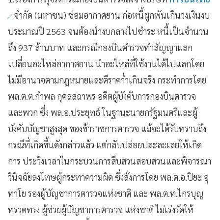
จำกัด (มหาชน) ซ่อมอากาศยาน ก่อหนี้ผูกพันเกินวงเงินงบ
ประมาณปี 2563 จนต้องนำงบกลางไปชำระ หนี้เป็นจำนวน
ถึง 937 ล้านบาท และกรณีกองบินตำรวจทำสัญญาแลก
เปลี่ยนอะไหล่อากาศยาน นำอะไหล่ที่ใช้งานได้ไปแลกโดย
ไม่มีอานาจตามกฎหมายและตีราคา่ำเกินจริง กระทำการโดย
พล.ต.ต.กำพล กุศลสถาพร อดีตผู้บังคับการกองบินตารวจ
และพวก ซึ่ง พล.อ.ประยุทธ์ ในฐานะนายกรัฐมนตรีและผู้
บังคับบัญชาสูงสุด ของข้าราชการตารวจ แม้จะได้รับทราบถึง
กรณีที่เกิดขึ้นดังกล่าวแล้ว แต่กลับปล่อยปละละเลยให้เกิด
การ ประวิงเวลาในกระบวนการสืบสวนสอบสวนและพิจารณา
วินิจฉัยลงโทษผู้กระทาความผิด ซึ่งสั่งการโดย พล.ต.อ.ปิยะ อุ
ทาโย รองผู้บัญชาการตารวจแห่งชาติ และ พล.ต.ท.ไกรบุญ
ทรวดทรง ผู้ช่วยผู้บัญชาการตารวจ แห่งชาติ ไม่เร่งรัดให้