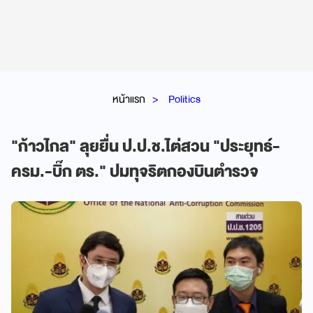
หน้าแรก
Politics
"ก้าวไกล" ลุยยื่น ป.ป.ช.ไต่สวน "ประยุทธ์-
ครม.-บิ๊ก ตร." ปมทุจริตกองบินตำรวจ