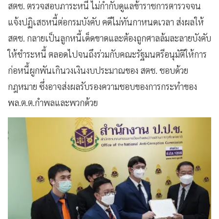
สตช. ตรวจสอบภาระหนี้ ไม่กำกับดูแลข้าราชการตารวจจน
แจ้งปฏิเสธหนี้ต่อกรมบังคับ คดีไม่ทันกาหนดเวลา ส่งผลให้
สตช. กลายเป็นลูกหนี้เด็ดขาดและต้องถูกศาลล้มละลายบังคับ
ให้ชำระหนี้ ตลอดไปจนถึงร่วมกับคณะรัฐมนตรีอนุมัติให้การ
ก่อหนี้ผูกพันเกินวงเงินงบประมาณของ สตช. ชอบด้วย
กฎหมาย ซึ่งอาจส่งผลรับรองความชอบของการกระทำของ
พล.ต.ต.กำพลและพวกด้วย