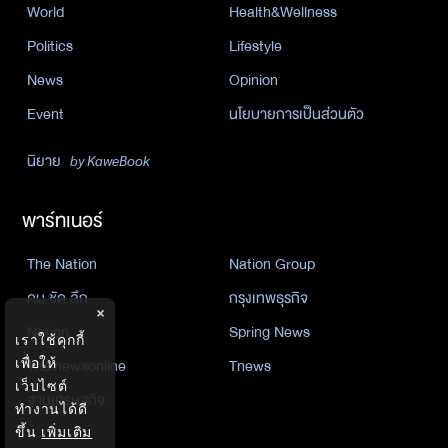
World
Health&Wellness
Politics
Lifestyle
News
Opinion
Event
นโยบายการเป็นส่วนตัว
นิยาย
by KaweBook
พาร์ทเนอร์
The Nation
Nation Group
คม ชัด ลึก
กรุงเทพธุรกิจ
×
Nation
Spring News
เราใช้คุกกี้
Thainewsonline
Tnews
เพื่อให้
เว็บไซต์
ฐานเศรษฐกิจ
ทำงานได้ดี
ขึ้น
เพิ่มเติม