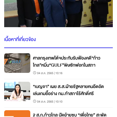
เนื้อหาที่เกี่ยวข้อง
ศาลกรุงเทพใต้ฯประทับรับฟ้องคดี“ก้าว
ไกล”หมิ่น“GULF”พิษซักฟอกในสภา
04 ส.ค. 2565 | 10:16
“เบญจา” เผย ส.ส.ฝ่ายรัฐหลายคนอึดอัด
เล่นเกมยื้อร่าง กม.ทำสภาไร้ศักดิ์ศรี
04 ส.ค. 2565 | 10:10
2 ส.ก.ก้าวไกล ปัดย้ายซบ “เพื่อไทย” สะพัด