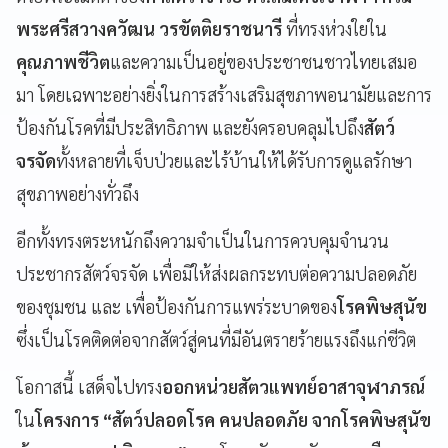
พระศรีสวางควัฒน วรขัตติยราชนารี
ที่ทรงห่วงใยใน
คุณภาพชีวิต
และความเป็นอยู่ของประชาชนชาวไทยเสมอ
มา โดยเฉพาะอย่างยิ่งในการสร้างเสริมสุขภาพอนามัยและการ
ป้องกันโรคที่มีประสิทธิภาพ และยังครอบคลุมไปถึง
สัตว์
จรจัด
ทั้งหลายที่เจ็บป่วยและไร้บ้านให้ได้รับการดูแลรักษา
สุขภาพอย่างทั่วถึง
อีกทั้งทรงตระหนักถึงความจำเป็นในการควบคุมจำนวน
ประชากรสัตว์จรจัด เพื่อมิให้ส่งผลกระทบต่อความปลอดภัย
ของชุมชน และ เพื่อป้องกันการแพร่ระบาดของ
โรคพิษสุนัข
ซึ่งเป็นโรคติดต่อจากสัตว์สู่คนที่มีอันตรายร้ายแรงถึงแก่ชีวิต
โอกาสนี้ เสด็จไปทรง
ออกหน่วยสัตวแพทย์อาสาจุฬาภรณ์
ใน
โครงการ “สัตว์ปลอดโรค คนปลอดภัย จากโรคพิษสุนัข