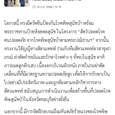
10 ก.ค. 2566 | 13:16
โอกาสนี้ ทรงฉีดวัคซีนป้องกันโรคพิษสุนัขบ้า พร้อม
พระราชทานป้ายห้อยคอสุนัข ในโครงการ “สัตว์ปลอดโรค
คนปลอดภัย จากโรคพิษสุนัขบ้าตามพระปณิธานฯ” จากนั้น
ทรงงานวิสัญญีทางสัตวแพทย์ ร่วมกับทีมสัตวแพทย์อาสาจุฬา
ภรณ์ ผ่าตัดทำหมันและรักษาโรคต่าง ๆ ที่พบในสุนัข อาทิ
ภาวะมดลูกอักเสบ เนื้องอกบริเวณผิวหนัง ภายในรถผ่าตัด
เคลื่อนที่ที่มีมาตรฐานความปลอดภัยสูง เพื่อให้การรักษาเป็น
ไปอย่างมีประสิทธิภาพ และถูกต้องตามหลักวิชาการทาง
สัตวแพทย์ สนับสนุนการดำเนินงานเพื่อสร้างพื้นที่ปลอดโรค
พิษสุนัขบ้าในจังหวัดชลบุรีอย่างยั่งยืน
นอกจากนี้ มีการจัดฝึกอบรมถึงมหันตภัยร้ายแรงของโรคพิษ