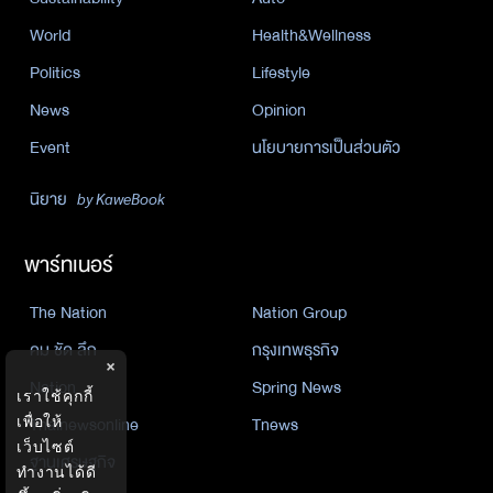
World
Health&Wellness
Politics
Lifestyle
News
Opinion
Event
นโยบายการเป็นส่วนตัว
นิยาย
by KaweBook
พาร์ทเนอร์
The Nation
Nation Group
คม ชัด ลึก
กรุงเทพธุรกิจ
×
Nation
Spring News
เราใช้คุกกี้
เพื่อให้
Thainewsonline
Tnews
เว็บไซต์
ฐานเศรษฐกิจ
ทำงานได้ดี