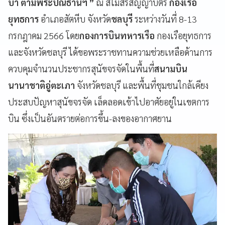
บ้า ตามพระปณิธานฯ ”
ณ สโมสรสัญญาบัตร
กองเรือ
ยุทธการ
อำเภอสัตหีบ จังหวัด
ชลบุรี
ระหว่างวันที่ 8-13
กรกฎาคม 2566 โดย
กองการบินทหารเรือ
กองเรือยุทธการ
และจังหวัดชลบุรี ได้ขอพระราชทานความช่วยเหลือด้านการ
ควบคุมจำนวนประชากรสุนัขจรจัดในพื้นที่
สนามบิน
นานาชาติอู่ตะเภา
จังหวัดชลบุรี และพื้นที่ชุมชนใกล้เคียง
ประสบปัญหาสุนัขจรจัด เล็ดลอดเข้าไปอาศัยอยู่ในเขตการ
บิน ซึ่งเป็นอันตรายต่อการขึ้น-ลงของอากาศยาน