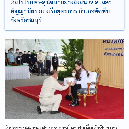
ภัยไร้โรคพิษสุนัขบ้าอย่างยั่งยืน ณ สโมสร
สัญญาบัตร กองเรือยุทธการ อำเภอสัตหีบ
จังหวัดชลบุรี
ด้วยพระเมตตาของ
ศาสตราจารย์ ดร.สมเด็จเจ้าฟ้าฯ กรม