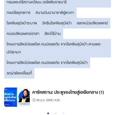
กรมพระศรีสวางควัฒน วรขัตติยราชนารี
กองเรือยุทธการ
สนามบินนานาชาติอู่ตะเภา
โรคพิษสุนัขบ้าระบาด
วัคซีนโรคพิษสุนัขบ้า
ออกหน่วยสัตวแพทย์
หน่วยสัตวแพทย์อาสา
สัตว์ไร้บ้าน
โครงการสัตว์ปลอดโรค คนปลอดภัย จากโรคพิษสุนัขบ้า ตามพระ
ปณิธานฯ
โครงการสัตว์ปลอดโรค คนปลอดภัย จากโรคพิษสุนัขบ้า
รถผ่าตัดเคลื่อนที่
น
คาซัคสถาน: ประตูของไทยสู่เอเชียกลาง (1)
06 ส.ค. 2569 | 4:00