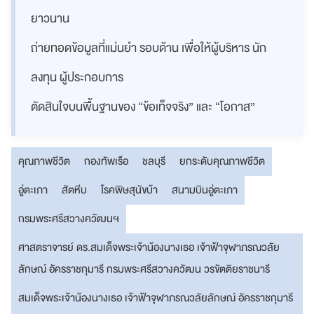
ยาวนาน
ถ่ายทอดข้อมูลที่แม่นยำ รอบด้าน เพื่อให้ผู้บริหาร นัก
ลงทุน ผู้ประกอบการ
ตัดสินใจบนพื้นฐานของ “ข้อเท็จจริง” และ “โอกาส”
คุณภาพชีวิต
กองทัพเรือ
ชลบุรี
ยกระดับคุณภาพชีวิต
อู่ตะเภา
สัตหีบ
โรคพิษสุนัขบ้า
สนามบินอู่ตะเภา
กรมพระศรีสวางควัฒนฯ
ศาสตราจารย์ ดร.สมเด็จพระเจ้าน้องนางเธอ เจ้าฟ้าจุฬาภรณวลัย
ลักษณ์ อัครราชกุมารี กรมพระศรีสวางควัฒน วรขัตติยราชนารี
สมเด็จพระเจ้าน้องนางเธอ เจ้าฟ้าจุฬาภรณวลัยลักษณ์ อัครราชกุมารี