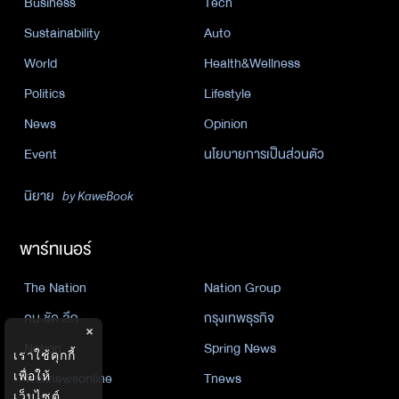
Business
Tech
Sustainability
Auto
World
Health&Wellness
Politics
Lifestyle
News
Opinion
Event
นโยบายการเป็นส่วนตัว
นิยาย
by KaweBook
พาร์ทเนอร์
The Nation
Nation Group
คม ชัด ลึก
กรุงเทพธุรกิจ
×
Nation
Spring News
เราใช้คุกกี้
เพื่อให้
Thainewsonline
Tnews
เว็บไซต์