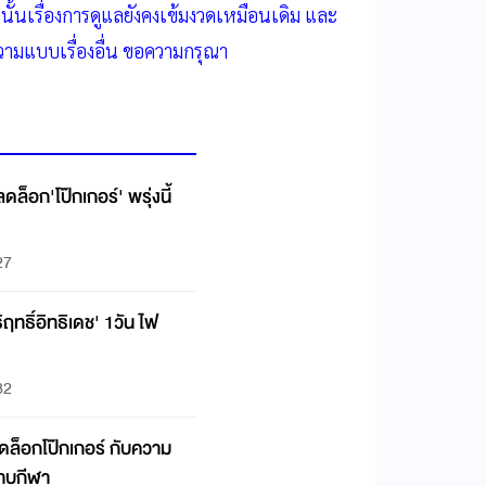
ั้นเรื่องการดูแลยังคงเข้มงวดเหมือนเดิม และ
มแบบเรื่องอื่น ขอความกรุณา
ดล็อก'โป๊กเกอร์' พรุ่งนี้
27
ธิฤทธิ์อิทธิเดช' 1วัน ไฟ
32
ดล็อกโป๊กเกอร์ กับความ
ราบกีฬา