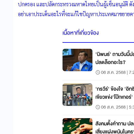
ปกครอง และปลัดกระทรวงมหาดไทยเป็นผู้เซ็นอนุมัติ ดังน
อย่าเอาประเด็นอะไรที่จะแก้ไขปัญหาประเทศมาขยายควา
เนื้อหาที่เกี่ยวข้อง
'นิพนธ์' ถามวันนี้ปล
ปลดล็อกอะไร?
06 ส.ค. 2568 | 7:
'กรวีร์' ข้องใจ 'อิท
เขียวแข่ง'โป๊กเกอร์'
06 ส.ค. 2568 | 5:
สังคมตั้งคำถาม ปล
เสี่ยงแฝงพนันในค