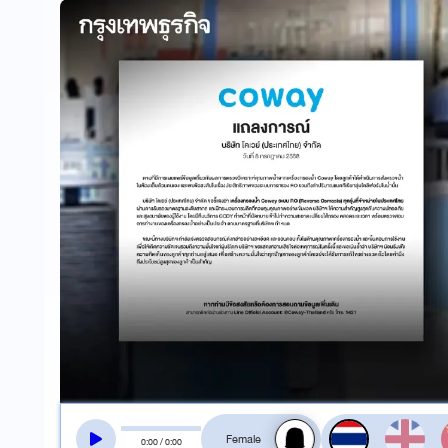
สลับเสียงอ่าน
0
:
00
/
0
:
00