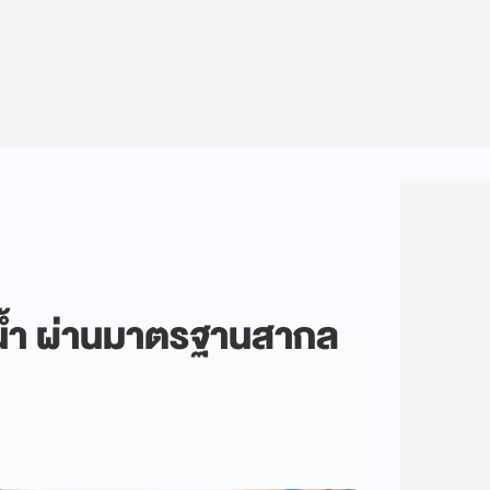
งน้ำ ผ่านมาตรฐานสากล