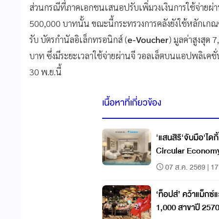
ส่วนกรณีที่ภาคเอกชนเสนอปรับเพิ่มวงเงินการใช้จ่ายผ
500,000 บาทนั้น ขณะนี้กระทรวงการคลังยังใช้หลักเกณฑ์เ
รับ บัตรกำนัลอิเล็กทรอนิกส์ (
e-Voucher
) มูลค่าสูงสุด
บาท ซึ่งมีระยะเวลาใช้จ่ายผ่านจี วอลเล็ตบนแอปพลิเคชั
30 พ.ย.นี้
เนื้อหาที่เกี่ยวข้อง
'แสนสิริ'จับมือ'ไดก
Circular Econom
07 ส.ค. 2569 | 17
‘ท็อปส์’ คว้าแม็กซ์
1,000 สาขาปี 257