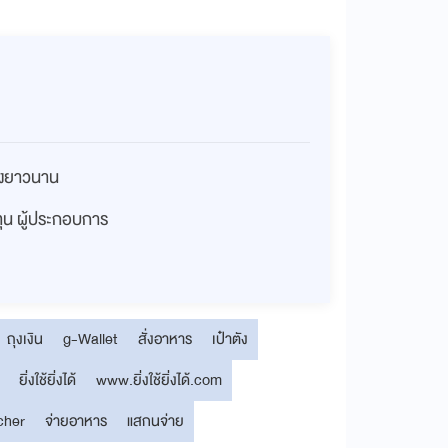
่างยาวนาน
งทุน ผู้ประกอบการ
ถุงเงิน
g-Wallet
สั่งอาหาร
เป๋าตัง
ยิ่งใช้ยิ่งได้
www.ยิ่งใช้ยิ่งได้.com
cher
จ่ายอาหาร
แสกนจ่าย