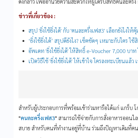
ดังกล่าว เพื่ออำนวยความสะดวกให้ผู้ได้รับสิทธิ์คนละครึ่ง 
ข่าวที่เกี่ยวข้อง :
สรุป 'ยิ่งใช้ยิ่งได้' กับ 'คนละครึ่งเฟส3' เลือกยังไงให้คุ้
‘ยิ่งใช้ยิ่งได้’ สรุปดียังไง? เช็คชัดๆ เหมาะกับใคร ใช้สิ
อัพเดท 'ยิ่งใช้ยิ่งได้' ให้สิทธิ์ e-Voucher 7,000 บาท 
เปิดวิธีใช้ 'ยิ่งใช้ยิ่งได้' ให้เข้าใจ ใครลงทะเบียนแล้ว เช
สำหรับผู้ประกอบการที่พร้อมเข้าร่วมหารือได้แก่ แกร็บ โ
"
คนละครึ่งเฟส3
"
สามารถใช้จ่ายกับการสั่งอาหารออนไลน์ไ
สบาย สำหรับคนที่ทำงานอยู่ที่บ้าน ร่วมถึงปัญหาเดิมที่