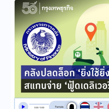
สลับเสียงอ่าน
0
:
00
/
0
:
00