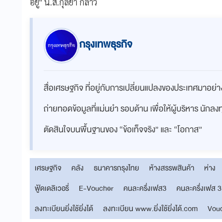
อยู่" น.ส.กุลยา กล่าว
กรุงเทพธุรกิจ
สื่อเศรษฐกิจ ที่อยู่กับการเปลี่ยนแปลงของประเทศมาอย
ถ่ายทอดข้อมูลที่แม่นยำ รอบด้าน เพื่อให้ผู้บริหาร นักล
ตัดสินใจบนพื้นฐานของ “ข้อเท็จจริง” และ “โอกาส”
เศรษฐกิจ
คลัง
ธนาคารกรุงไทย
ห้างสรรพสินค้า
ห่าง
ฟู้ดเดลิเวอรี่
E-Voucher
คนละครึ่งเฟส3
คนละครึ่งเฟส 3
ลงทะเบียนยิ่งใช้ยิ่งได้
ลงทะเบียน www.ยิ่งใช้ยิ่งได้.com
Vou