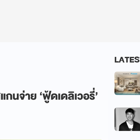
LATES
สแกนจ่าย ‘ฟู้ดเดลิเวอรี่’