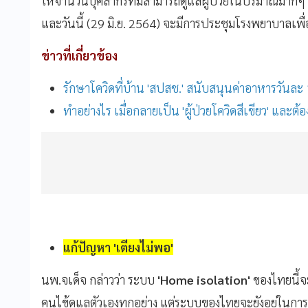
ให้จำนวนบุคลากรที่มีสามารถดูแลผู้ป่วยในปริมาณมากๆ ไ
และวันนี้ (29 มิ.ย. 2564) จะมีการประชุมโรงพยาบาลเพ
ข่าวที่เกี่ยวข้อง
รักษาโควิดที่บ้าน 'สปสช.' สนับสนุนค่าอาหารวันละ
ทำอย่างไร เมื่อกลายเป็น 'ผู้ป่วยโควิดสีเขียว' และต้อง 
แก้ปัญหา 'เตียงไม่พอ'
นพ.จเด็จ กล่าวว่า ระบบ
'Home isolation'
ของไทยนี้จ
คนไข้ดูแลตัวเองทุกอย่าง แต่ระบบของไทยจะยังอยู่ในกา