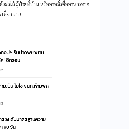
งให้ผู้ป่วยที่บ้าน หรืออาจสั่งซื้ออาหารจาก
จเด็จ กล่าว
อทอปฯ รับปากพยายาม
ัส' อีกรอบ
46
กม.ปืน ไม่ใช่ จนท.ห้ามพก
43
ะทรวง ดันมาตรฐานความ
 90 วัน