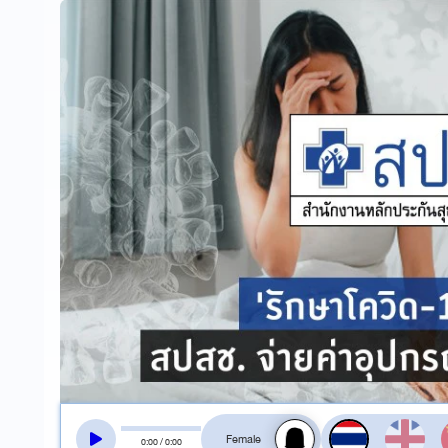
สลับเสียงอ่าน
0
:
00
/
0
:
00