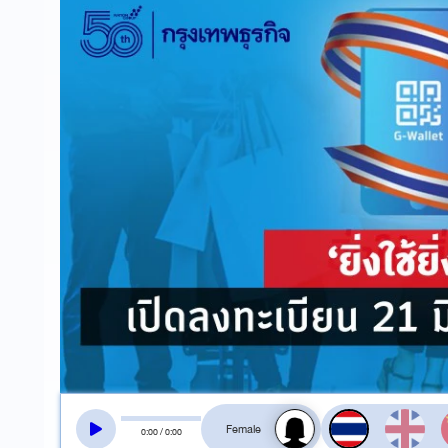
สลับเสียงอ่าน
0
:
00
/
0
:
00