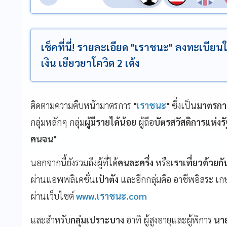
เช็คที่นี่! รายละเอียด "เราชนะ" ลงทะเบียนใ
เงิน เยียวยาโควิด 2 เด้ง
ติดตามความคืบหน้ามาตรการ
"
เราชนะ
"
ซึ่งเป็น
มาตรกา
กลุ่มหลักๆ
กลุ่ม
ผู้มีรายได้น้อย
ผู้ถือ
บัตรสวัสดิการแห่งรั
คนจน
"
นอกจากนี้ยังรวมถึงผู้ที่ได้
คนละครึ่ง
หรือ
เราเที่ยวด้วยกั
ผ่านแอพพลิเคชั่น
เป๋าตัง
และอีกกลุ่มคือ
อาชีพอิสระ
เก
ผ่านเว็บไซต์
www.
เราชนะ
.com
และสำหรับ
กลุ่มเปราะบาง
อาทิ
ผู้สูงอายุและผู้พิการ
นาย