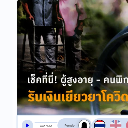
สลับเสียงอ่าน
0
:
00
/
0
:
00