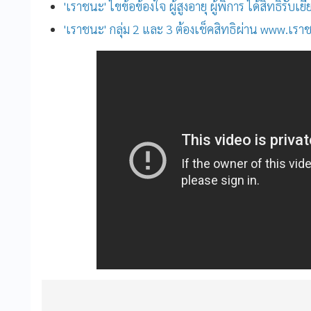
'เราชนะ' ไขข้อข้องใจ ผู้สูงอายุ ผู้พิการ ได้สิทธิรั
'เราชนะ' กลุ่ม 2 และ 3 ต้องเช็คสิทธิผ่าน www.เร