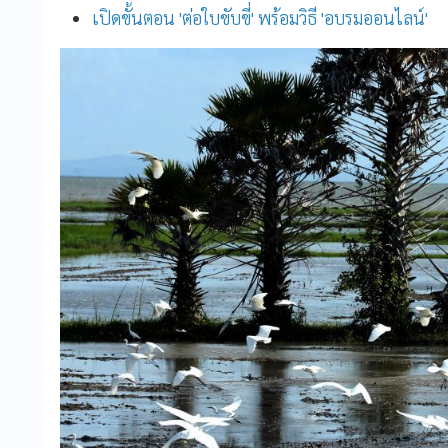
เปิดขั้นตอน 'ต่อใบขับขี่' พร้อมวิธี 'อบรมออนไลน์'