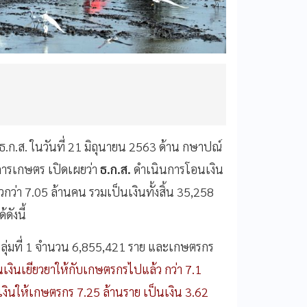
ธ
.
ก
.
ส
.
ในวันที่
21
มิถุนายน
2563
ด้าน
กษาปณ์
การเกษตร
เปิดเผยว่า
ธ
.
ก
.
ส
.
ดำเนินการโอนเงิน
วกว่า
7.05
ล้านคน
รวมเป็นเงินทั้งสิ้น
35,258
้ดังนี้
่มที่
1
จำนวน
6,855,421
ราย
และเกษตรกร
เงินเยียวยาให้กับเกษตรกรไปแล้ว
กว่า
7.1
เงินให้เกษตรกร
7.25
ล้านราย
เป็นเงิน
3.62