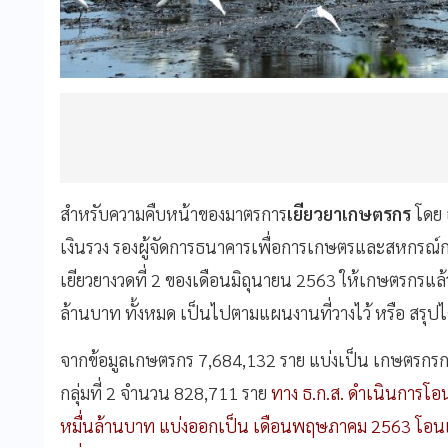
สำหรับความคืบหน้าของมาตรการ
เยียวยาเกษตรกร
โดย
เงินรวง
รองผู้จัดการธนาคารเพื่อการเกษตรและสหกรณ์
เยียวยางวดที่
2
ของเดือนมิถุนายน
2563
ให้เกษตรกรแล้
ล้านบาท
ทั้งหมด
เป็นไปตามแผนงานที่วางไว้
หรือ
สรุปได
จากข้อมูลเกษตรกร
7,684,132
ราย
แบ่งเป็น
เกษตรกรกลุ
กลุ่มที่
2
จำนวน
828,711
ราย
ทาง
ธ
.
ก
.
ส
.
ดำเนินการโอน
หมื่นล้านบาท
แบ่งออกเป็น
เดือนพฤษภาคม
2563
โอน