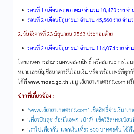
รอบที่
1 (
เดือนพฤษภาคม
)
จำนวน
18,478
ราย
จำน
รอบที่
2 (
เดือนมิถุนายน
)
จำนวน
45,560
ราย
จำนว
2.
วันอังคารที่
23
มิถุนายน
2563
ประกอบด้วย
รอบที่
2 (
เดือนมิถุนายน
)
จำนวน
114,074
ราย
จำน
โดยเกษตรกรสามารถตรวจสอบสิทธิ์
หรือสถานะการโอนเ
หมายเลขบัญชีธนาคารรับโอนเงิน
หรือ
พร้อมเพย์ที่ผู
ได้ที่
www.moac.go.th
เมนู
เยียวยาเกษตรกร
.com
หรื
ข่าวที่เกี่ยวข้อง :
‘www.เยียวยาเกษตรกร.com’ เช็คสิทธิ์จ่ายเงิน 'เกษตร
'เที่ยวปันสุข' ต้องมีแอพฯ 'เป๋าตัง' เช็ควิธีลงทะเบียนที่
'เราไปเที่ยวกัน' แจกเงินเที่ยว 600 บาทต่อคืน ใช้ที