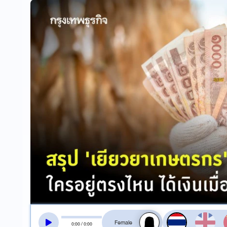
สลับเสียงอ่าน
0
:
00
/
0
:
00