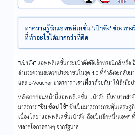
ทำความรู้จักแอพพลิเคชั่น 'เป๋าตัง' ช่องทางร
ที่ทำอะไรได้มากกว่าที่คิด
"เป๋าตัง"
แอพพลิเคชั่นกระเป๋าตังค์อิเล็กทรอนิกส์ หรือ
อ
อำนวยความสะดวกประชาชนในยุค 4.0 ที่กำลังจะกลับมามีบ
และ
E-Voucher มาตรการ
"เราเที่ยวด้วยกัน"
ให้ถึงมือ
หลังจากก่อนหน้านี้แอพพลิเคชั่น "เป๋าตัง" มีบทบาทส
มาตรการ
"ชิม ช้อป ใช้"
ซึ่งเป็นมาตรการกระตุ้นเศรษฐกิ
เนื่อง โดย "แอพพลิเคชั่นเป๋าตัง" ถือเป็นอีกหนึ่งแอพฯ ท
พลาดโอกาสต่างๆ จากรัฐบาล