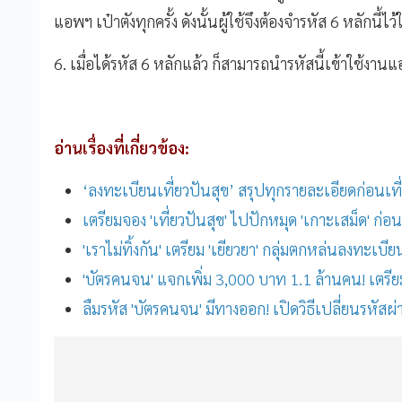
แอพฯ เป๋าตังทุกครั้ง ดังนั้นผู้ใช้จึงต้องจำรหัส 6 หลักนี้ไว
6. เมื่อได้รหัส 6 หลักแล้ว ก็สามารถนำรหัสนี้เข้าใช้งาน
อ่านเรื่องที่เกี่ยวข้อง:
‘ลงทะเบียนเที่ยวปันสุข’ สรุปทุกรายละเอียดก่อนเที่
เตรียมจอง 'เที่ยวปันสุข' ไปปักหมุด 'เกาะเสม็ด' ก่อนเ
'เราไม่ทิ้งกัน' เตรียม 'เยียวยา' กลุ่มตกหล่นลงทะเบีย
'บัตรคนจน' แจกเพิ่ม 3,000 บาท 1.1 ล้านคน! เตรีย
ลืมรหัส 'บัตรคนจน' มีทางออก! เปิดวิธีเปลี่ยนรหัสผ่า