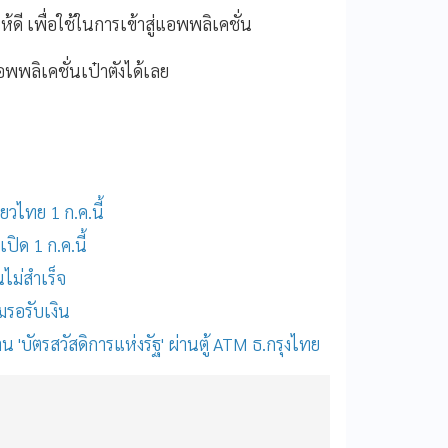
้ให้ดี เพื่อใช้ในการเข้าสู่แอพพลิเคชั่น
แอพพลิเคชั่นเป๋าตังได้เลย
ยวไทย 1 ก.ค.นี้
ปิด 1 ก.ค.นี้
นไม่สำเร็จ
มรอรับเงิน
น 'บัตรสวัสดิการแห่งรัฐ' ผ่านตู้ ATM ธ.กรุงไทย