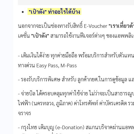
"เป๋าตัง" ทำอะไรได้บ้าง
นอกจากจะเป็นช่องทางรับสิทธิ์ E-Voucher
"เราเที่ยวด
เคชั่น
"เป๋าตัง"
สามารถใช้งานฟีเจอร์ต่างๆ ของแอพพลิเคช
- เติมเงินได้ง่าย ทุกค่ายมือถือ พร้อมบริการสำหรับตัวแท
ทางด่วน Easy Pass, M-Pass
- รองรับบริการพิเศษ สำหรับ ลูกค้ากยศ.ในการดูข้อมูล แ
- จ่ายบิล ได้ครอบคลุมทุกค่าใช้จ่าย ไม่ว่าจะเป็นสาธารณู
ไฟฟ้า (นครหลวง, ภูมิภาค) ค่าโทรศัพท์ ค่าบัตรเครดิต รวมไ
จราจร
- กรุงไทย เติมบุญ (e-Donation) สแกนบริจาคผ่านแอพพล