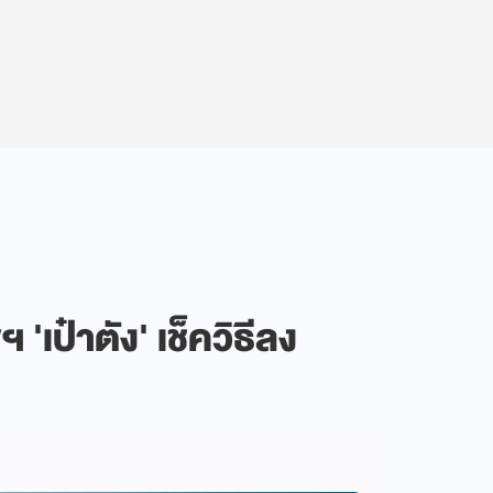
 'เป๋าตัง' เช็ควิธีลง