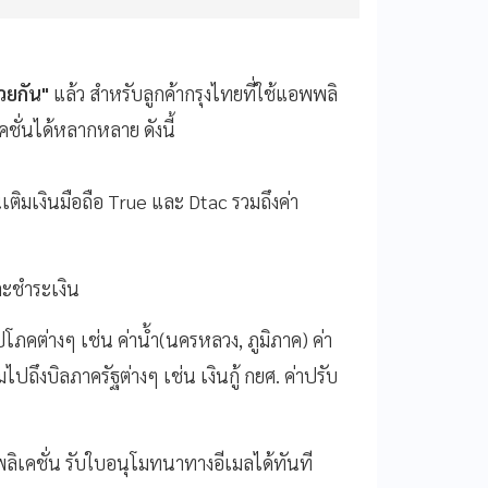
้วยกัน"
แล้ว สำหรับลูกค้ากรุงไทยที่ใช้แอพพลิ
ั่นได้หลากหลาย ดังนี้
นเติมเงินมือถือ True และ Dtac รวมถึงค่า
ละชำระเงิน
ปโภคต่างๆ เช่น ค่าน้ำ(นครหลวง, ภูมิภาค) ค่า
ปถึงบิลภาครัฐต่างๆ เช่น เงินกู้ กยศ. ค่าปรับ
ิเคชั่น รับใบอนุโมทนาทางอีเมลได้ทันที