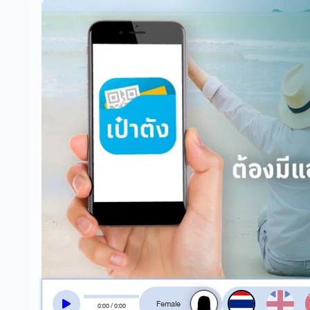
สลับเสียงอ่าน
0
:
00
/
0
:
00