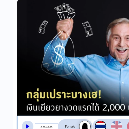
สลับเสียงอ่าน
0
:
00
/
0
:
00