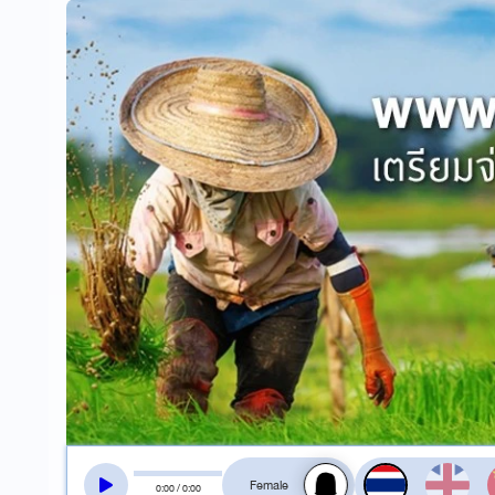
สลับเสียงอ่าน
0
:
00
/
0
:
00