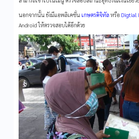
สามารถเข้าไปในเมนู ตรวจสอบสถานะอุทธรณ์เงินเยียวยา
นอกจากนั้น ยังมีแอพลิเคชั่น
เกษตรดิจิทัล
หรือ
Digtial
Android ให้ตรวจสอบได้อีกด้วย