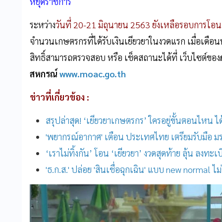
หยุดราชการ
ระหว่าง
วันที่ 20-21 มิถุนายน 2563 ยังเหลือรอบการโอนเง
จำนวนเกษตรกรที่ได้รับเงินเยียวยาในงวดแรก เมื่อเดือ
สิทธิ์สามารถตรวจสอบ หรือ เช็คสถานะได้ที่ เว็บไซต์ของ
สหกรณ์
www.moac.go.th
ข่าวที่เกี่ยวข้อง :
สรุปล่าสุด! ‘เยียวยาเกษตรกร’ ใครอยู่ขั้นตอนไหน ได้
'พยากรณ์อากาศ' เตือน ประเทศไทย เตรียมรับมือ มรส
‘เราไม่ทิ้งกัน’ โอน ‘เยียวยา’ งวดสุดท้าย ลุ้น ลงทะ
'ธ.ก.ส.' ปล่อย 'สินเชื่อฉุกเฉิน' แบบ new normal 