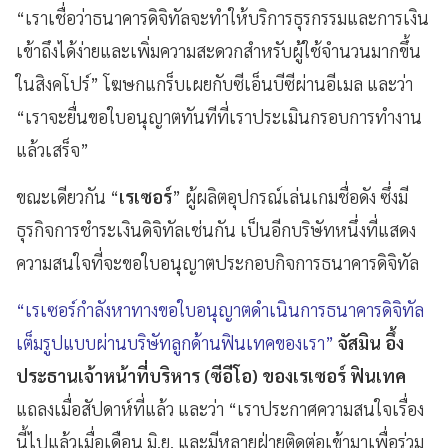
“เราเชื่อว่าธนาคารดิจิทัลจะทำให้บริการธุรกรรมและการเงิน
เข้าถึงได้ง่ายและเพิ่มความสะดวกสำหรับผู้ใช้จำนวนมากขึ้น
ในสิงคโปร์” โฆษกแกร็บเผยกับซีเอ็นบีซีผ่านอีเมล และว่า
“เราจะยื่นขอใบอนุญาตทันทีที่เราประเมินกรอบการทำงาน
แล้วเสร็จ”
ขณะเดียวกัน “
เรเซอร์
” ผู้ผลิตอุปกรณ์เล่นเกมชื่อดัง ซึ่งมี
ธุรกิจการชำระเงินดิจิทัลเช่นกัน เป็นอีกบริษัทหนึ่งที่แสดง
ความสนใจที่จะขอใบอนุญาตประกอบกิจการธนาคารดิจิทัล
“เรเซอร์กำลังหาทางขอใบอนุญาตดำเนินการธนาคารดิจิทัล
เต็มรูปแบบผ่านบริษัทลูกด้านฟินเทคของเรา”
จัสมิน อึ้ง
ประธานเจ้าหน้าที่บริหาร (ซีอีโอ) ของเรเซอร์ ฟินเทค
แถลงเมื่อสัปดาห์ที่แล้ว และว่า “เราประกาศความสนใจเรื่อง
นี้ไปแล้วเมื่อเดือน มิ.ย. และมีหลายฝ่ายติดต่อเข้ามาเพื่อร่วม