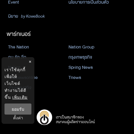
Event
นโยบายการเป็นส่วนตัว
นิยาย
by KaweBook
พาร์ทเนอร์
The Nation
Nation Group
คม ชัด ลึก
กรุงเทพธุรกิจ
×
Nation
Spring News
เราใช้คุกกี้
Thainewsonline
Tnews
เพื่อให้
เว็บไซต์
ฐานเศรษฐกิจ
ทำงานได้ดี
ขึ้น
เพิ่มเติม
ยอมรับ
ตั้งค่า