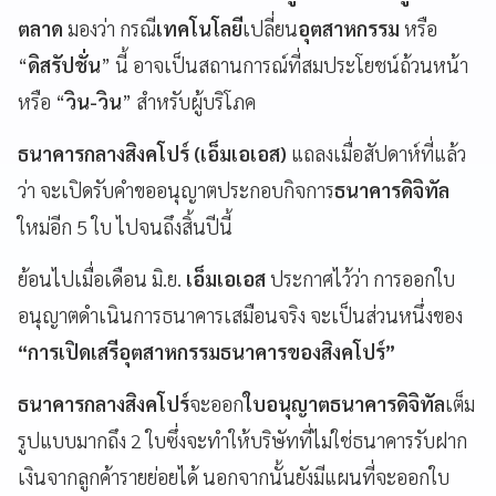
ตลาด
มองว่า กรณี
เทคโนโลยี
เปลี่ยน
อุตสาหกรรม
หรือ
“
ดิสรัปชั่น
” นี้ อาจเป็นสถานการณ์ที่สมประโยชน์ถ้วนหน้า
หรือ “
วิน-วิน
” สำหรับผู้บริโภค
ธนาคารกลางสิงคโปร์ (เอ็มเอเอส)
แถลงเมื่อสัปดาห์ที่แล้ว
ว่า จะเปิดรับคำขออนุญาตประกอบกิจการ
ธนาคารดิจิทัล
ใหม่อีก 5 ใบ ไปจนถึงสิ้นปีนี้
ย้อนไปเมื่อเดือน มิ.ย.
เอ็มเอเอส
ประกาศไว้ว่า การออกใบ
อนุญาตดำเนินการธนาคารเสมือนจริง จะเป็นส่วนหนึ่งของ
“การเปิดเสรีอุตสาหกรรมธนาคารของสิงคโปร์”
ธนาคารกลางสิงคโปร์
จะออก
ใบอนุญาตธนาคารดิจิทัล
เต็ม
รูปแบบมากถึง 2 ใบซึ่งจะทำให้บริษัทที่ไม่ใช่ธนาคารรับฝาก
เงินจากลูกค้ารายย่อยได้ นอกจากนั้นยังมีแผนที่จะออกใบ