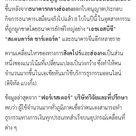
ขึ้นหลังจาก
ธนาคารกลางฮ่องกง
ออกใบอนุญาตประกอบ
กิจการธนาคารเสมือนจริงไปแล้ว 8 ใบในปีนี้ ในอุตสาหกรรม
ที่ถูกผูกขาดโดยธนาคารยักษ์ใหญ่อย่าง “
เอชเอสบีซี
”
“
สแตนดาร์ด ชาร์เตอร์ด
” และธนาคารจีนอีกหลายราย
ความเคลื่อนไหวของทางการ
สิงคโปร์
และ
ฮ่องกง
เป็นส่วน
หนึ่งของแนวโน้มที่เปลี่ยนแปลงเป็นวงกว้าง ซึ่งทำให้คน
จำนวนมากขึ้นในเอเชียหันมาใช้บริการธุรกรรมออนไลน์
(ดิจิทัล แบงกิ้ง)
ข้อมูลล่าสุดจาก “
ฟอร์เรสเตอร์
”
บริษัทวิจัยและที่ปรึกษา
พบว่า ผู้ใช้จำนวนมากทั่วภูมิภาคเชื่อว่าตนเองสามารถทำ
ธุรกรรมทางการเงินทุกประเภทสำเร็จบนอุปกรณ์เคลื่อนที่
ต่าง ๆ