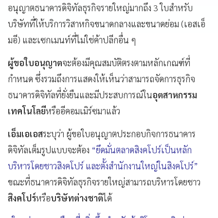
อนุญาตธนาคารดิจิทัลธุรกิจรายใหญ่มากถึง 3 ใบสำหรับ
บริษัทที่ให้บริการวิสาหกิจขนาดกลางและขนาดย่อม (เอสเอ็
มอี) และเซกเมนท์ที่ไม่ใช่ค้าปลีกอื่น ๆ
ผู้ขอใบอนุญาต
จะต้องมีคุณสมบัติตรงตามหลักเกณฑ์ที่
กำหนด ซึ่งรวมถึงการแสดงให้เห็นว่าสามารถจัดการธุรกิจ
ธนาคารดิจิทัลที่ยั่งยืนและมีประสบการณ์ใน
อุตสาหกรรม
เทคโนโลยี
หรืออีคอมเมิร์ซมาแล้ว
เอ็มเอเอส
ระบุว่า ผู้ขอใบอนุญาตประกอบกิจการธนาคาร
ดิจิทัลเต็มรูปแบบจะต้อง
“ยึดมั่นตลาดสิงคโปร์เป็นหลัก
บริหารโดยชาวสิงคโปร์ และตั้งสำนักงานใหญ่ในสิงคโปร์”
ขณะที่ธนาคารดิจิทัลธุรกิจรายใหญ่สามารถบริหารโดยชาว
สิงคโปร์
หรือ
บริษัทต่างชาติ
ได้