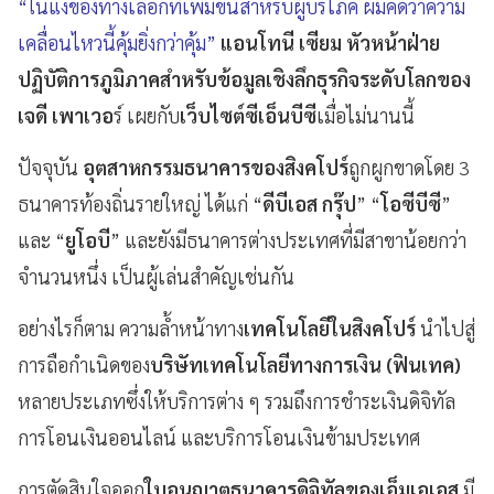
“ในแง่ของทางเลือกที่เพิ่มขึ้นสำหรับผู้บริโภค ผมคิดว่าความ
เคลื่อนไหวนี้คุ้มยิ่งกว่าคุ้ม”
แอนโทนี เซียม หัวหน้าฝ่าย
ปฏิบัติการภูมิภาคสำหรับข้อมูลเชิงลึกธุรกิจระดับโลกของ
เจดี เพาเวอ
ร์ เผยกับ
เว็บไซต์ซีเอ็นบีซี
เมื่อไม่นานนี้
ปัจจุบัน
อุตสาหกรรมธนาคารของสิงคโปร์
ถูกผูกขาดโดย 3
ธนาคารท้องถิ่นรายใหญ่ ได้แก่ “
ดีบีเอส กรุ๊ป
” “
โอซีบีซี
”
และ “
ยูโอบี
” และยังมีธนาคารต่างประเทศที่มีสาขาน้อยกว่า
จำนวนหนึ่ง เป็นผู้เล่นสำคัญเช่นกัน
อย่างไรก็ตาม ความล้ำหน้าทาง
เทคโนโลยีในสิงคโปร์
นำไปสู่
การถือกำเนิดของ
บริษัทเทคโนโลยีทางการเงิน (ฟินเทค)
หลายประเภทซึ่งให้บริการต่าง ๆ รวมถึงการชำระเงินดิจิทัล
การโอนเงินออนไลน์ และบริการโอนเงินข้ามประเทศ
การตัดสินใจออก
ใบอนุญาตธนาคารดิจิทัลของเอ็มเอเอส
มี