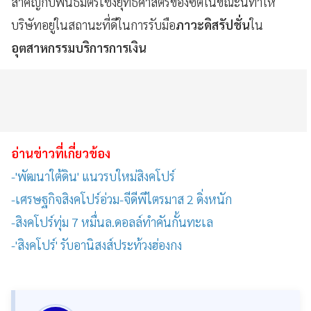
สำคัญกับพันธมิตรเชิงยุทธศาสตร์ของซิตี้ในขณะนี้ทำให้
บริษัทอยู่ในสถานะที่ดีในการรับมือ
ภาวะดิสรัปชั่น
ใน
อุตสาหกรรมบริการการเงิน
อ่านข่าวที่เกี่ยวข้อง
-'พัฒนาใต้ดิน' แนวรบใหม่สิงคโปร์
-เศรษฐกิจสิงคโปร์อ่วม-จีดีพีไตรมาส 2 ดิ่งหนัก
-สิงคโปร์ทุ่ม 7 หมื่นล.ดอลล์ทำคันกั้นทะเล
-'สิงคโปร์' รับอานิสงส์ประท้วงฮ่องกง