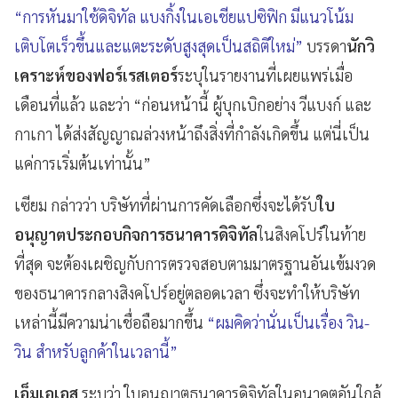
“การหันมาใช้ดิจิทัล แบงกิ้งในเอเชียแปซิฟิก มีแนวโน้ม
เติบโตเร็วขึ้นและแตะระดับสูงสุดเป็นสถิติใหม่”
บรรดา
นักวิ
เคราะห์ของฟอร์เรสเตอร์
ระบุในรายงานที่เผยแพร่เมื่อ
เดือนที่แล้ว และว่า “ก่อนหน้านี้ ผู้บุกเบิกอย่าง วีแบงก์ และ
กาเกา ได้ส่งสัญญาณล่วงหน้าถึงสิ่งที่กำลังเกิดขึ้น แต่นี่เป็น
แค่การเริ่มต้นเท่านั้น”
เซียม กล่าวว่า บริษัทที่ผ่านการคัดเลือกซึ่งจะได้รับ
ใบ
อนุญาตประกอบกิจการธนาคารดิจิทัล
ในสิงคโปร์ในท้าย
ที่สุด จะต้องเผชิญกับการตรวจสอบตามมาตรฐานอันเข้มงวด
ของธนาคารกลางสิงคโปร์อยู่ตลอดเวลา ซึ่งจะทำให้บริษัท
เหล่านี้มีความน่าเชื่อถือมากขึ้น
“ผมคิดว่านั่นเป็นเรื่อง วิน-
วิน สำหรับลูกค้าในเวลานี้”
เอ็มเอเอส
ระบุว่า ใบอนุญาตธนาคารดิจิทัลในอนาคตอันใกล้