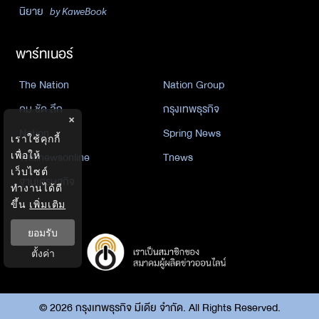
นิยาย
by KaweBook
พาร์ทเนอร์
The Nation
Nation Group
คม ชัด ลึก
กรุงเทพธุรกิจ
×
Nation
Spring News
เราใช้คุกกี้
เพื่อให้
Thainewsonline
Tnews
เว็บไซต์
ฐานเศรษฐกิจ
ทำงานได้ดี
ขึ้น
เพิ่มเติม
ยอมรับ
ตั้งค่า
©
2026
กรุงเทพธุรกิจ มีเดีย จำกัด. All Rights Reserved.