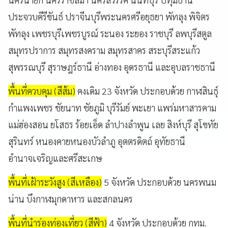
ประจวบคีรีขันธ์ ปราจีนบุรีพระนครศรีอยุธยา พัทลุง พิจิตร
พัทลุง เพชรบุรีเพชรบูรณ์ ระนอง ระยอง ราชบุรี ลพบุรีสตูล
สมุทรปราการ สมุทรสงคราม สมุทรสาคร สระบุรีสระแก้ว
สุพรรณบุรี สุราษฎร์ธานี อ่างทอง อุดรธานี และอุบลราชธานี
พื้นที่ควบคุม (สีส้ม)
คงเดิม 23 จังหวัด ประกอบด้วย กาฬสินธุ์
กำแพงเพชร ชัยนาท ชัยภูมิ บุรีรัมย์ พะเยา แพร่มหาสารคาม
แม่ฮ่องสอน ยโสธร ร้อยเอ็ด ลำปางลำพูน เลย สิงห์บุรี สุโขทัย
สุรินทร์ หนองคายหนองบัวลำภู อุตตรดิตถ์ อุทัยธานี
อำนาจเจริญและศรีสะเกษ
พื้นที่เฝ้าระวังสูง (สีเหลือง)
5 จังหวัด ประกอบด้วย นครพนม
น่าน บึงกาฬมุกดาหาร และสกลนคร
พื้นที่นำร่องท่องเที่ยว (สีฟ้า)
4 จังหวัด ประกอบด้วย กทม.