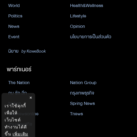
World
Health&Wellness
Politics
Lifestyle
News
Opinion
Event
นโยบายการเป็นส่วนตัว
นิยาย
by KaweBook
พาร์ทเนอร์
The Nation
Nation Group
คม ชัด ลึก
กรุงเทพธุรกิจ
×
Nation
Spring News
เราใช้คุกกี้
เพื่อให้
Thainewsonline
Tnews
เว็บไซต์
ฐานเศรษฐกิจ
ทำงานได้ดี
ขึ้น
เพิ่มเติม