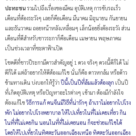
ปะทะชน
รวมไปถึงเรื่องของมีคม อุบัติเหตุ การขับรถเร็ว
เดือนที่ต้องระวังๆ เลยก็คือเดือน มีนาคม มิถุนายน กันยายน
และธันวาคม ถอยหน้าหลังเหลื่อมๆ เล็กน้อยยิ่งต้องระวัง ส่วน
เดือนที่ดีสำหรับชาวระกาก็คือเดือน เมษายน พฤษภาคม
เป็นช่วงเวลาที่ชะตาฟ้าเปิด
โชคดีที่ชาวปีระกามีดาวสำคัญอยู่ 1 ดวง จริงๆ ดวงนี้ดีก็ได้ ไม่
ดีก็ได้ แต่ถ้าอยากให้ดีต้องแก้ไข นั่นก็คือ ดาวหกล้ม หรือด้าว
ข้ามทางเดิน บ่งบอกให้รู้ว่า
ปีนี้เป็นปีที่ล้มแล้วต้องลุก
เป็นปี
ที่เกิดอุบัติเหตุ หรือปัญหาอะไรต่างๆ เข้ามา ต้องมีกำลังใจ
ต้องแก้ไข
วิธีการแก้ คนจีนมีวิธีที่น่ารักๆ ถ้าเราไม่อยากไปโรง
พัก ไม่อยากไปโรงพยาบาล ให้ไปเที่ยวในที่ไม่เคยเที่ยว กิน
ในที่ที่ไม่เคยกิน นอนในที่ที่ไม่เคยนอน ก็จะช่วยแก้ไขได้
โดยให้ไปเที่ยวในทิศตะวันออกเฉียงเหนือ ทิศตะวันออกเฉียง