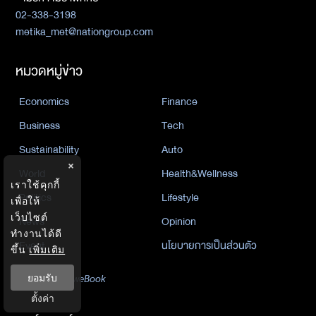
02-338-3198
metika_met@nationgroup.com
หมวดหมู่ข่าว
Economics
Finance
Business
Tech
Sustainability
Auto
×
World
Health&Wellness
เราใช้คุกกี้
Politics
Lifestyle
เพื่อให้
เว็บไซต์
News
Opinion
ทำงานได้ดี
Event
นโยบายการเป็นส่วนตัว
ขึ้น
เพิ่มเติม
นิยาย
ยอมรับ
by KaweBook
ตั้งค่า