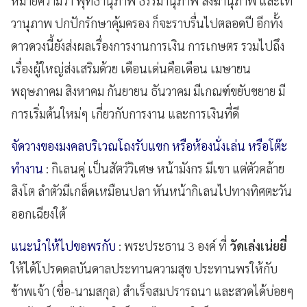
หมายความว่า พุทธานุภาพ ธรรมานุภาพ สังฆานุภาพ และเท
วานุภาพ ปกปักรักษาคุ้มครอง ก็จะราบรื่นไปตลอดปี อีกทั้ง
ดาวดวงนี้ยังส่งผลเรื่องการงานการเงิน การเกษตร รวมไปถึง
เรื่องผู้ใหญ่ส่งเสริมด้วย เดือนเด่นคือเดือน เมษายน
พฤษภาคม สิงหาคม กันยายน ธันวาคม มีเกณฑ์ขยับขยาย มี
การเริ่มต้นใหม่ๆ เกี่ยวกับการงาน และการเงินที่ดี
จัดวางของมงคลบริเวณโถงรับแขก หรือห้องนั่งเล่น หรือโต๊ะ
ทำงาน
: กิเลนคู่ เป็นสัตว์วิเศษ หน้ามังกร มีเขา แต่ตัวคล้าย
สิงโต ลำตัวมีเกล็ดเหมือนปลา หันหน้ากิเลนไปทางทิศตะวัน
ออกเฉียงใต้
แนะนำให้ไปขอพรกับ
: พระประธาน 3 องค์ ที่
วัดเล่งเน่ยยี่
ให้ได้โปรดดลบันดาลประทานความสุข ประทานพรให้กับ
ข้าพเจ้า (ชื่อ-นามสกุล) สำเร็จสมปรารถนา และสวดได้บ่อยๆ