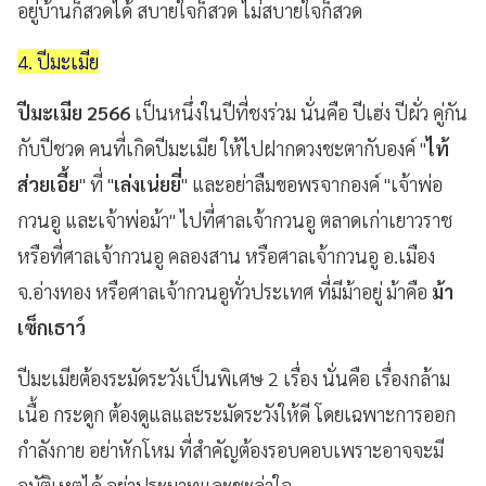
อยู่บ้านก็สวดได้ สบายใจก็สวด ไม่สบายใจก็สวด
4. ปีมะเมีย
ปีมะเมีย 2566
เป็นหนึ่งในปีที่ชงร่วม นั่นคือ ปีเฮ่ง ปีผั่ว คู่กัน
กับปีชวด คนที่เกิดปีมะเมีย ให้ไปฝากดวงชะตากับองค์ "
ไท้
ส่วยเอี้ย
" ที่ "
เล่งเน่ยยี่
" และอย่าลืมขอพรจากองค์ "เจ้าพ่อ
กวนอู และเจ้าพ่อม้า" ไปที่ศาลเจ้ากวนอู ตลาดเก่าเยาวราช
หรือที่ศาลเจ้ากวนอู คลองสาน หรือศาลเจ้ากวนอู อ.เมือง
จ.อ่างทอง หรือศาลเจ้ากวนอูทั่วประเทศ ที่มีม้าอยู่ ม้าคือ
ม้า
เซ็กเธาว์
ปีมะเมียต้องระมัดระวังเป็นพิเศษ 2 เรื่อง นั่นคือ เรื่องกล้าม
เนื้อ กระดูก ต้องดูแลและระมัดระวังให้ดี โดยเฉพาะการออก
กำลังกาย อย่าหักโหม ที่สำคัญต้องรอบคอบเพราะอาจจะมี
อุบัติเหตุได้ อย่าประมาทและชะล่าใจ