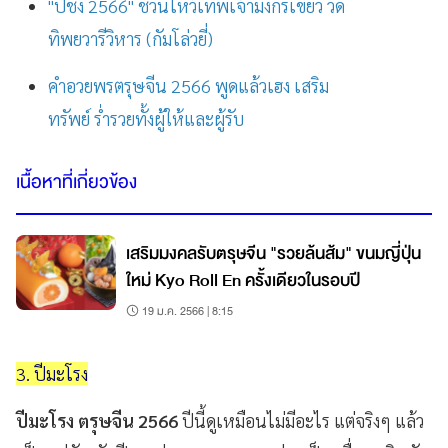
"ปีชง 2566" ชวนไหว้เทพเจ้ามังกรเขียว วัด
ทิพยวารีวิหาร (กัมโล่วยี่)
คำอวยพรตรุษจีน 2566 พูดแล้วเฮง เสริม
ทรัพย์ ร่ำรวยทั้งผู้ให้และผู้รับ
เนื้อหาที่เกี่ยวข้อง
เสริมมงคลรับตรุษจีน "รวยล้นส้ม" ขนมญี่ปุ่น
ใหม่ Kyo Roll En ครั้งเดียวในรอบปี
19 ม.ค. 2566 | 8:15
3. ปีมะโรง
ปีมะโรง ตรุษจีน 2566
ปีนี้ดูเหมือนไม่มีอะไร แต่จริงๆ แล้ว