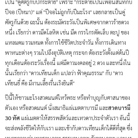
เป็น "คู่ศัตรูกับปีกระต่าย" เพราะ "กระต่ายเป็นเพื่อนสนิทกับ
ปีจอ (ปีหมา)" แต่ "ปีจอไม่ถูกกับปีมะโรง" เลยกลายเป็นคู่
ศัตรูกันด้วย ฉะนั้น ต้องระมัดระวังเป็นพิเศษจากดาวร้ายดวง
หนึ่ง เรียกว่า ดาวมีดโลหิต เช่น มีด กรรไกรตัดเล็บ ตะปู ของ
แหลมคม รวมหมด ทั้งการใช้ชีวิตประจำวัน ทั้งการเดินทาง
พาหนะต่างๆ รวมไปถึงอุบัติเหตุ กระจก ต้องระวังตั้งแต่ต้นปี
ทุกเดือนต้องระวังเรื่องนี้ แต่มีดาวมงคลอยู่ 2 ดวง และหนึ่งใน
นั้นเรียกว่า "ดาวเทียนเต็ก แปลว่า ฟ้าคุณธรรม" กับ "ดาว
เทียนยี่ คือ มีงานเลี้ยงรื่นเริงยินดี"
ปีนี้ให้ชาวมะโรงสวดมนต์ไหว้พระ หรือทำบุญกับศาสนาของ
ตัวเอง หรือสวดมนต์ นั่งสมาธิแผ่เมตตาบารมี และ
สวดบารมี
30 ทัศ
แผ่เมตตาให้สรรพสัตว์และเทวดาประจำตัวเรา อันนี้
จะส่งพลังชีวิตให้กับเรา และเข้ากับดาวเทียนเต็กได้ดีที่สุด ซึ่ง