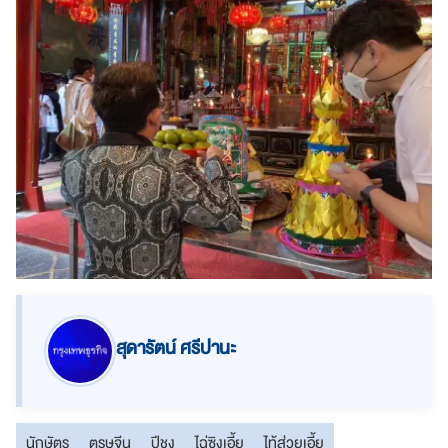
สุดารัตน์ ศรีปานะ
นักษัตร
ตรุษจีน
ปีชง
ไฉ่ซิงเอี้ย
ไท้ส่วยเอี้ย