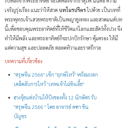
รับพลังจากพระอาทิตย์ จะได้พลังจากธาตุไฟ นั่นคือ ความ
เจริญรุ่งเรือง แนะว่าให้สวด
บทโมรปริตร
ไปด้วย เป็นบทที่
พระพุทธเจ้าเสวยพระชาติเป็นพญายูงทอง และสวดมนต์บท
นี้เพื่อขอบคุณพระอาทิตย์ที่ให้ชีวิตแก่โลกและสัตว์ทั้งปวง จึง
ทำให้มีพลัง และพระอาทิตย์ก็จะปกปักรักษา คุ้มครอง ให้มี
แต่ความสุข และปลอดภัย ตลอดทิวาและราตรีกาล
บทความที่เกี่ยวข้อง
"ตรุษจีน 2566" เช็ก "ฤกษ์ไหว้" พร้อมบอก
เคล็ดลับการไหว้ "เทพเจ้าไฉ่ซิงเอี้ย"
ฮวงจุ้ยแต่งบ้านให้ปังของทั้ง 12 นักษัตร รับ
"ตรุษจีน 2566 " โดย อาจารย์ คฑา ชิน
บัญชร