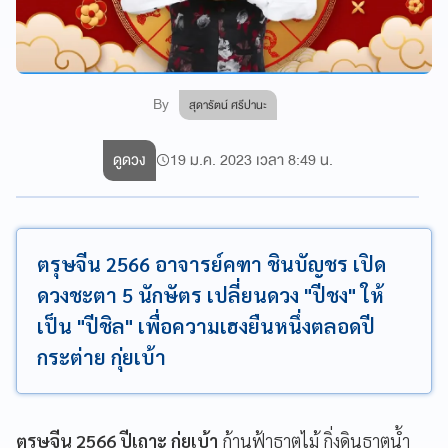
By
สุดารัตน์ ศรีปานะ
ดูดวง
19 ม.ค. 2023 เวลา 8:49 น.
ตรุษจีน 2566 อาจารย์คฑา ชินบัญชร เปิด
ดวงชะตา 5 นักษัตร เปลี่ยนดวง "ปีชง" ให้
เป็น "ปีชิล" เพื่อความเฮงยืนหนึ่งตลอดปี
กระต่าย กุ่ยเบ้า
ตรุษจีน 2566
ปีเถาะ กุ่ยเบ้า
ก้านฟ้าธาตุไม้ กิ่งดินธาตุน้ำ