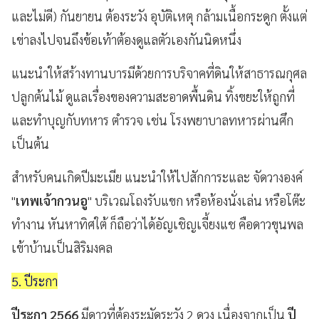
และไม่ดี) กันยายน ต้องระวัง อุบัติเหตุ กล้ามเนื้อกระดูก ตั้งแต่
เข่าลงไปจนถึงข้อเท้าต้องดูแลตัวเองกันนิดหนึ่ง
แนะนำให้สร้างทานบารมีด้วยการบริจาคที่ดินให้สาธารณกุศล
ปลูกต้นไม้ ดูแลเรื่องของความสะอาดพื้นดิน ทิ้งขยะให้ถูกที่
และทำบุญกับทหาร ตำรวจ เช่น โรงพยาบาลทหารผ่านศึก
เป็นต้น
สำหรับคนเกิดปีมะเมีย แนะนำให้ไปสักการะและ จัดวางองค์
"
เทพเจ้ากวนอู
" บริเวณโถงรับแขก หรือห้องนั่งเล่น หรือโต๊ะ
ทำงาน หันหาทิศใต้ ก็ถือว่าได้อัญเชิญเจี้ยงแช คือดาวขุนพล
เข้าบ้านเป็นสิริมงคล
5. ปีระกา
ปีระกา 2566
มีดาวที่ต้องระมัดระวัง 2 ดวง เนื่องจากเป็น
ปี