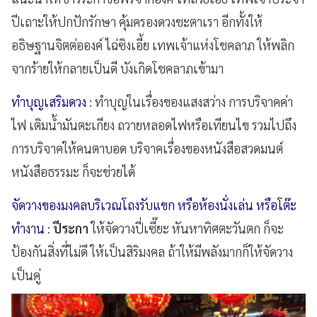
ปีเถาะให้ปกปักรักษา คุ้มครองดวงชะตาเรา อีกทั้งให้
อธิษฐานจิตต่อองค์ ไฉ่ซิงเอี้ย เทพเจ้าแห่งโชคลาภ ให้พลิก
จากร้ายให้กลายเป็นดี บังเกิดโชคลาภเข้ามา
ทำบุญเสริมดวง
: ทำบุญในเรื่องของแสงสว่าง การบริจาคค่า
ไฟ เติมน้ำมันตะเกียง ถวายหลอดไฟหรือเทียนไข รวมไปถึง
การบริจาคให้คนตาบอด บริจาคเรื่องของหนังสือสวดมนต์
หนังสือธรรมะ ก็จะช่วยได้
จัดวางของมงคลบริเวณโถงรับแขก หรือห้องนั่งเล่น หรือโต๊ะ
ทำงาน
:
ปีระกา
ให้จัดวางปี่เซี๊ยะ หันหาทิศตะวันตก ก็จะ
ป้องกันสิ่งที่ไม่ดี ให้เป็นสิริมงคล ถ้าให้มีพลังมากก็ให้จัดวาง
เป็นคู่