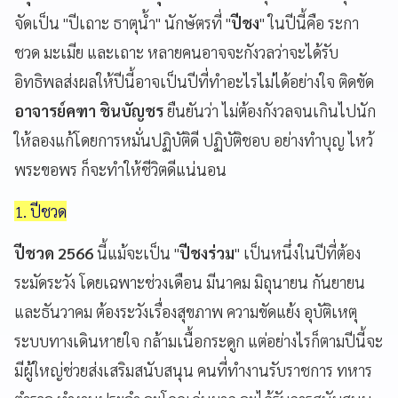
จัดเป็น "ปีเถาะ ธาตุน้ำ" นักษัตรที่ "
ปีชง
" ในปีนี้คือ ระกา
ชวด มะเมีย และเถาะ หลายคนอาจจะกังวลว่าจะได้รับ
อิทธิพลส่งผลให้ปีนี้อาจเป็นปีที่ทำอะไรไม่ได้อย่างใจ ติดขัด
อาจารย์คฑา ชินบัญชร
ยืนยันว่า ไม่ต้องกังวลจนเกินไปนัก
ให้ลองแก้โดยการหมั่นปฏิบัติดี ปฏิบัติชอบ อย่างทำบุญ ไหว้
พระขอพร ก็จะทำให้ชีวิตดีแน่นอน
1. ปีชวด
ปีชวด 2566
นี้แม้จะเป็น "
ปีชงร่วม
" เป็นหนึ่งในปีที่ต้อง
ระมัดระวัง โดยเฉพาะช่วงเดือน มีนาคม มิถุนายน กันยายน
และธันวาคม ต้องระวังเรื่องสุขภาพ ความขัดแย้ง อุบัติเหตุ
ระบบทางเดินหายใจ กล้ามเนื้อกระดูก แต่อย่างไรก็ตามปีนี้จะ
มีผู้ใหญ่ช่วยส่งเสริมสนับสนุน คนที่ทำงานรับราชการ ทหาร