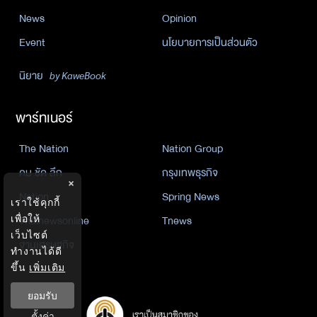
News
Opinion
Event
นโยบายการเป็นส่วนตัว
นิยาย
by KaweBook
พาร์ทเนอร์
The Nation
Nation Group
คม ชัด ลึก
กรุงเทพธุรกิจ
×
Nation
Spring News
เราใช้คุกกี้
เพื่อให้
Thainewsonline
Tnews
เว็บไซต์
ฐานเศรษฐกิจ
ทำงานได้ดี
ขึ้น
เพิ่มเติม
ยอมรับ
ตั้งค่า