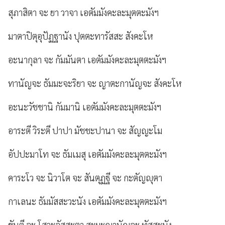
สุภาสิตา จะ ยา วาจา เอตัมมังคะละมุตตะมังฯ
มาตาปิตุอุปัฏฐานัง ปุตตะทารัสสะ สังคะโห
อะนากุลา จะ กัมมันตา เอตัมมังคะละมุตตะมังฯ
ทานัญจะ ธัมมะจะริยา จะ ญาตะกานัญจะ สังคะโห
อะนะวัชชานิ กัมมานิ เอตัมมังคะละมุตตะมังฯ
อาระตี วิระตี ปาปา มัชชะปานา จะ สัญญะโม
อัปปะมาโท จะ ธัมเมสุ เอตัมมังคะละมุตตะมังฯ
คาระโว จะ นิวาโต จะ สันตุฏฐี จะ กะตัญญุตา
กาเลนะ ธัมมัสสะวะนัง เอตัมมังคะละมุตตะมังฯ
ขันตี จะ โสวะจัสสะตา สะมะณานัญจะ ทัสสะนัง