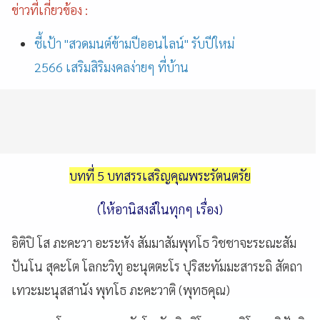
ข่าวที่เกี่ยวข้อง :
ชี้เป้า "สวดมนต์ข้ามปีออนไลน์" รับปีใหม่
2566 เสริมสิริมงคลง่ายๆ ที่บ้าน
บทที่ 5 บทสรรเสริญคุณพระรัตนตรัย
(ให้อานิสงส์ในทุกๆ เรื่อง)
อิติปิ โส ภะคะวา อะระหัง สัมมาสัมพุทโธ วิชชาจะระณะสัม
ปันโน สุคะโต โลกะวิทู อะนุตตะโร ปุริสะทัมมะสาระถิ สัตถา
เทวะมะนุสสานัง พุทโธ ภะคะวาติ (พุทธคุณ)