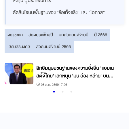
ลงทุน ผู้ประกอบการ
ตัดสินใจบนพื้นฐานของ “ข้อเท็จจริง” และ “โอกาส”
ดวงชะตา
สวดมนต์ข้ามปี
บทสวดมนต์ข้ามปี
ปี 2566
เสริมสิริมงคล
สวดมนต์ข้ามปี 2566
า
สิทธิมนุษยชนฐานของความยั่งยืน 'แอมเน
สตี้จี้ไทย' เลิกหนุน 'มิน อ่อง หล่าย' บน
คราบเลือดเมียนมา
08 ส.ค. 2569 | 7:26