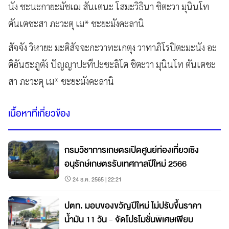
นัง ชะนะกายะมัชเฌ สันเตนะ โสมะวิธินา ชิตะวา มุนินโท
ตันเตชะสา ภะวะตุ เม* ชะยะมังคะลานิ
สัจจัง วิหายะ มะติสัจจะกะวาทะเกตุง วาทาภิโรปิตะมะนัง อะ
ติอันธะภูตัง ปัญญาปะทีปะชะลิโต ชิตะวา มุนินโท ตันเตชะ
สา ภะวะตุ เม* ชะยะมังคะลานิ
เนื้อหาที่เกี่ยวข้อง
กรมวิชาการเกษตรเปิดศูนย์ท่องเที่ยวเชิง
อนุรักษ์เกษตรรับเทศกาลปีใหม่ 2566
24 ธ.ค. 2565 | 22:21
ปตท. มอบของขวัญปีใหม่ ไม่ปรับขึ้นราคา
น้ำมัน 11 วัน - จัดโปรโมชั่นพิเศษเพียบ