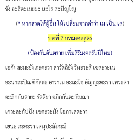
ขัง อะธิคะเมยยะ นะโร สะปัญโญ
(
* หากสวดให้ผู้อื่น ให้เปลี่ยนจากคำว่า เม เป็น เต
)
บทที่ 7 บทมงคลสูตร
(ป้องกันอันตราย เพิ่มสิริมงคลรับปีใหม่)
เอกัง สะมะยัง ภะคะวา สาวัตถิยัง วิหะระติ เชตะวะเน
อะนาถะปิณฑิกัสสะ อาราเม อะถะโข อัญญะตะรา เทวะตา
อะภิกกันตายะ รัตติยา อภิกกันตะวัณณา
เกวะละกัปปัง เชตะวะนัง โอภาเสตะวา
เยนะ ภะคะวา เตนุปะสังกะมิ