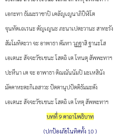
เอกะทา ธัมมะราชาปิ เคลัญเญนาภิปีฬิโต
จุนทัตเถเรนะ ตัญเญนะ ภะนาเปตะวานะ สาทะรัง
สัมโมทิตะวา จะ อาพาธา ตัมหา วุฏฐาสิ ฐานะโส
เอเตนะ สัจจะวัชเชนะ โสตถิ เต โหนตุ สัพพะทาฯ
ปะหีนา เต จะ อาพาธา ติณณันนัมปิ มะเหสินัง
มัคคาหะตะกิเลสาวะ ปัตตานุปปัตติธัมมะตัง
เอเตนะ สัจจะวัชเชนะ โสตถิ เต โหตุ สัพพะทาฯ
บทที่ 9 คาถาโพธิบาท
(ปกป้องภัยในทิศทั้ง 10 )