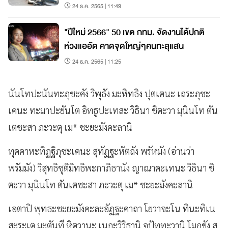
24 ธ.ค. 2565 | 11:49
"ปีใหม่ 2566" 50 เขต กทม. จัดงานได้ปกติ
ห่วงแออัด คาดจุดใหญ่ๆคนทะลุแสน
24 ธ.ค. 2565 | 11:25
นันโทปะนันทะภุชะคัง วิพุธัง มะหิทธิง ปุตเตนะ เถระภุชะ
เคนะ ทะมาปะยันโต อิทธูปะเทสะ วิธินา ชิตะวา มุนินโท ตัน
เตชะสา ภะวะตุ เม* ชะยะมังคะลานิ
ทุคคาหะทิฏฐิภุชะเคนะ สุทัฏฐะหัตถัง พรัหมัง (อ่านว่า
พรัมมัง) วิสุทธิชุติมิทธิพะกาภิธานัง ญาณาคะเทนะ วิธินา ชิ
ตะวา มุนินโท ตันเตชะสา ภะวะตุ เม* ชะยะมังคะลานิ
เอตาปิ พุทธะชะยะมังคะละอัฏฐะคาถา โยวาจะโน ทินะทิเน
สะระเต มะตันที หิตวานะ เนกะวิวิธานิ จุปัททะวานิ โมกขัง สุ