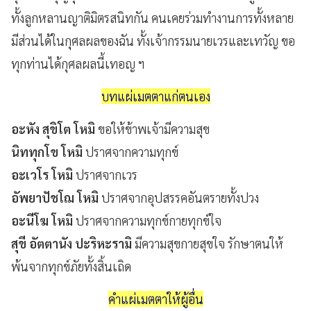
ทั้งลูกหลานญาติมิตรสนิทกัน คนเคยร่วมทำงานการทั้งหลาย
มีส่วนได้ในกุศลผลของฉัน ทั้งเจ้ากรรมนายเวรและเทวัญ ขอ
ทุกท่านได้กุศลผลนี้เทอญ ฯ
บทแผ่เมตตาแก่ตนเอง
อะหัง สุขิโต โหมิ
ขอให้ข้าพเจ้ามีความสุข
นิททุกโข โหมิ
ปราศจากความทุกข์
อะเวโร โหมิ
ปราศจากเวร
อัพยาปัชโฌ โหมิ
ปราศจากอุปสรรคอันตรายทั้งปวง
อะนีโฆ โหมิ
ปราศจากความทุกข์กายทุกข์ใจ
สุขี อัตตานัง ปะริหะรามิ
มีความสุขกายสุขใจ รักษาตนให้
พ้นจากทุกข์ภัยทั้งสิ้นเถิด
คำแผ่เมตตาให้ผู้อื่น