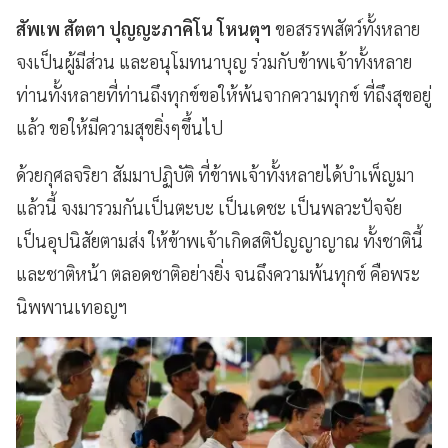
สัพเพ สัตตา ปุญญะภาคิโน โหนตุฯ
ขอสรรพสัตว์ทั้งหลาย
จงเป็นผู้มีส่วน และอนุโมทนาบุญ ร่วมกับข้าพเจ้าทั้งหลาย
ท่านทั้งหลายที่ท่านถึงทุกข์ขอให้พ้นจากความทุกข์ ที่ถึงสุขอยู่
แล้ว ขอให้มีความสุขยิ่งๆขึ้นไป
ด้วยกุศลจริยา สัมมาปฏิบัติ ที่ข้าพเจ้าทั้งหลายได้บำเพ็ญมา
แล้วนี้ จงมารวมกันเป็นตะบะ เป็นเดชะ เป็นพลวะปัจจัย
เป็นอุปนิสัยตามส่ง ให้ข้าพเจ้าเกิดสติปัญญาญาณ ทั้งชาตินี้
และชาติหน้า ตลอดชาติอย่างยิ่ง จนถึงความพ้นทุกข์ คือพระ
นิพพานเทอญฯ