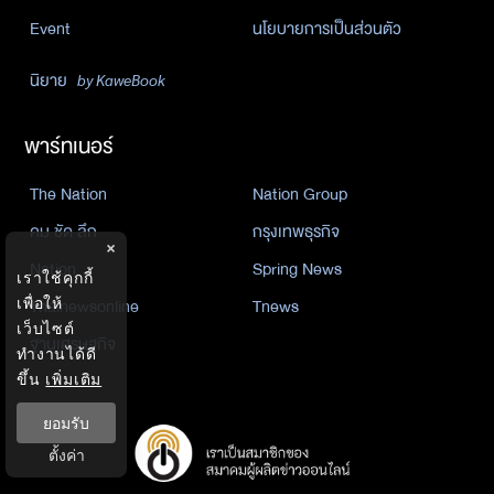
Event
นโยบายการเป็นส่วนตัว
นิยาย
by KaweBook
พาร์ทเนอร์
The Nation
Nation Group
คม ชัด ลึก
กรุงเทพธุรกิจ
×
Nation
Spring News
เราใช้คุกกี้
Thainewsonline
Tnews
เพื่อให้
เว็บไซต์
ฐานเศรษฐกิจ
ทำงานได้ดี
ขึ้น
เพิ่มเติม
ยอมรับ
ตั้งค่า