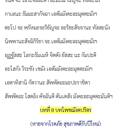
กาเลนะ ธัมมะสากัจฉา เอตัมมังคะละมุตตะมังฯ
ตะโป จะ พรัหมะจะริยัญจะ อะริยะสัจจานะ ทัสสะนัง
นิพพานะสัจฉิกิริยา จะ เอตัมมังคะละมุตตะมังฯ
ผุฏฐัสสะ โลกะธัมเมหิ จิตตัง ยัสสะ นะ กัมปะติ
อะโสกัง วิระชัง เขมัง เอตัมมังคะละมุตตะมังฯ
เอตาทิสานิ กัตวานะ สัพพัตถะมะปะราชิตา
สัพพัตถะ โสตถิง คัจฉันติ ตันเตสัง มังคะละมุตตะมันติฯ
บทที่ 8 บทโพชฌังคปริตร
(หายจากโรคภัย สุขภาพดีรับปีใหม่)