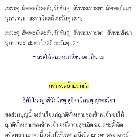
ภะวะตุ สัพพะมังคะลัง, รักขันตุ สัพพะเทวะตา, สัพพะธัมมา
นุภาเวนะ, สะทา โสตถี ภะวันตุ เต ฯ,
ภะวะตุ สัพพะมังคะลัง, รักขันตุ สัพพะเทวะตา, สัพพะสังฆา
นุภาเวนะ, สะทา โสตถี ภะวันตุ เต ฯ
* สวดให้ตนเองเปลี่ยน เต เป็น เม
บทกรวดน้ำแบบย่อ
อิทัง โน ญาตีนัง โหตุ สุขิตา โหนตุ ญาตะโยฯ
ขอส่วนบุญนี้ จงสำเร็จแก่ญาติทั้งหลายของข้าพเจ้า ขอให้
ญาติทั้งหลายของข้าพเจ้า จงมีความสุขเถิด ขอเดชะตั้งจิต
อุทิศผล บุญกุศลนี้แผ่ไปให้ไพศาล ถึงบิดามารดา ครูอาจารย์