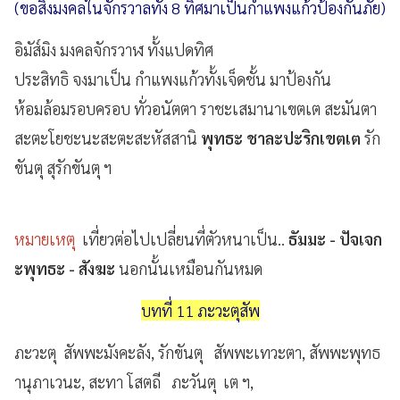
(ขอสิ่งมงคลในจักรวาลทั้ง 8 ทิศมาเป็นกำแพงแก้วป้องกันภัย)
อิมัส๎มิง มงคลจักรวาฬ ทั้งแปดทิศ
ประสิทธิ จงมาเป็น กำแพงแก้วทั้งเจ็ดชั้น มาป้องกัน
ห้อมล้อมรอบครอบ ทั่วอนัตตา ราชะเสมานาเขตเต สะมันตา
สะตะโยชะนะสะตะสะหัสสานิ
พุทธะ ชาละปะริกเขตเต
รัก
ขันตุ สุรักขันตุ ฯ
หมายเหตุ
เที่ยวต่อไปเปลี่ยนที่ตัวหนาเป็น..
ธัมมะ - ปัจเจก
ะพุทธะ - สังฆะ
นอกนั้นเหมือนกันหมด
บทที่ 11 ภะวะตุสัพ
ภะวะตุ สัพพะมังคะลัง, รักขันตุ สัพพะเทวะตา, สัพพะพุทธ
านุภาเวนะ, สะทา โสตถี ภะวันตุ เต ฯ,