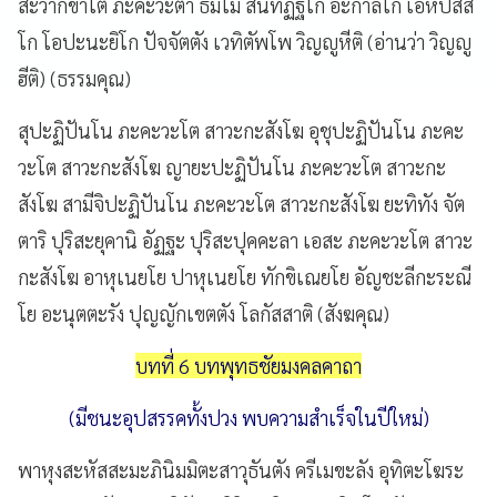
สะวากขาโต ภะคะวะตา ธัมโม สันทิฏฐิโก อะกาลิโก เอหิปัสสิ
โก โอปะนะยิโก ปัจจัตตัง เวทิตัพโพ วิญญูหีติ (อ่านว่า วิญญู
ฮีติ) (ธรรมคุณ)
สุปะฏิปันโน ภะคะวะโต สาวะกะสังโฆ อุชุปะฏิปันโน ภะคะ
วะโต สาวะกะสังโฆ ญายะปะฏิปันโน ภะคะวะโต สาวะกะ
สังโฆ สามีจิปะฏิปันโน ภะคะวะโต สาวะกะสังโฆ ยะทิทัง จัต
ตาริ ปุริสะยุคานิ อัฏฐะ ปุริสะปุคคะลา เอสะ ภะคะวะโต สาวะ
กะสังโฆ อาหุเนยโย ปาหุเนยโย ทักขิเณยโย อัญชะลีกะระณี
โย อะนุตตะรัง ปุญญักเขตตัง โลกัสสาติ (สังฆคุณ)
บทที่ 6 บทพุทธชัยมงคลคาถา
(มีชนะอุปสรรคทั้งปวง พบความสำเร็จในปีใหม่)
พาหุงสะหัสสะมะภินิมมิตะสาวุธันตัง ครีเมขะลัง อุทิตะโฆระ