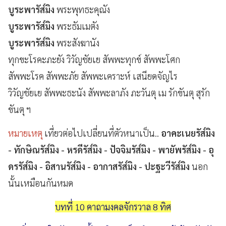
บูระพารัส๎มิง
พระพุทธะคุณัง
บูระพารัส๎มิง
พระธัมเมตัง
บูระพารัส๎มิง
พระสังฆานัง
ทุกขะโรคะภะยัง วิวัญชัยเย สัพพะทุกข์ สัพพะโศก
สัพพะโรค สัพพะภัย สัพพะเคราะห์ เสนียดจัญไร
วิวัญชัยเย สัพพะธะนัง สัพพะลาภัง ภะวันตุ เม รักขันตุ สุรัก
ขันตุ ฯ
หมายเหตุ
เที่ยวต่อไปเปลี่ยนที่ตัวหนาเป็น..
อาคะเนยรัส๎มิง
- ทักษิณรัส๎มิง - หรดีรัส๎มิง - ปัจจิมรัส๎มิง - พายัพรัส๎มิง - อุ
ดรรัส๎มิง - อิสานรัส๎มิง - อากาสรัส๎มิง - ปะฐะวีรัส๎มิง
นอก
นั้นเหมือนกันหมด
บทที่ 10 คาถามงคลจักรวาล 8 ทิศ