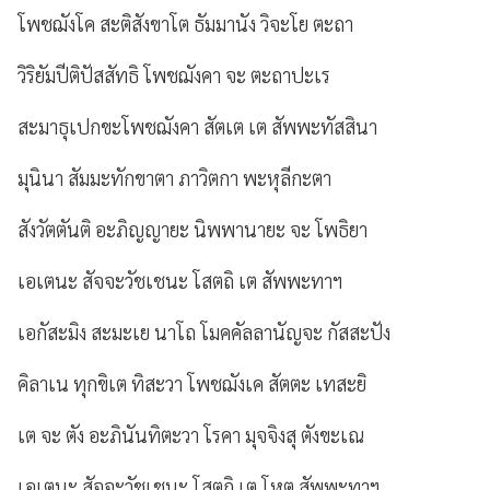
โพชฌังโค สะติสังขาโต ธัมมานัง วิจะโย ตะถา
วิริยัมปีติปัสสัทธิ โพชฌังคา จะ ตะถาปะเร
สะมาธุเปกขะโพชฌังคา สัตเต เต สัพพะทัสสินา
มุนินา สัมมะทักขาตา ภาวิตกา พะหุลีกะตา
สังวัตตันติ อะภิญญายะ นิพพานายะ จะ โพธิยา
เอเตนะ สัจจะวัชเชนะ โสตถิ เต สัพพะทาฯ
เอกัสะมิง สะมะเย นาโถ โมคคัลลานัญจะ กัสสะปัง
คิลาเน ทุกขิเต ทิสะวา โพชฌังเค สัตตะ เทสะยิ
เต จะ ตัง อะภินันทิตะวา โรคา มุจจิงสุ ตังขะเณ
เอเตนะ สัจจะวัชเชนะ โสตถิ เต โหตุ สัพพะทาฯ