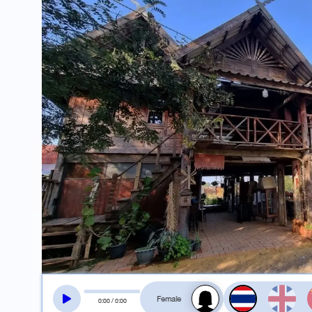
สลับเสียงอ่าน
0
:
00
/
0
:
00