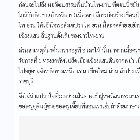
ก่อนจะไปถึง หอวัฒนธรรมพื้นบ้านไท-ยวน ที่ตอนนี้ขยับจา
ใกล้กับวัดเขาแก้ววรวิหาร (เนื่องจากมีการก่อสร้างเขื่อนป
ไท-ยวน ให้เข้าใจพอสังเขปว่า ไท-ยวน นี้สะกดด้วย ย.ยัก
เชียงแสน ถิ่นฐานดั้งเดิมของชาวไท-ยวน
ส่วนสาเหตุที่มาตั้งรกรากอยู่ที่ อ.เสาไห้ นั้นมาจากเมื
รัชกาลที่ 1 ทรงยกทัพไปยึดเมืองเชียงแสนคืนจากพม่า เมื
ไปอยู่ตามจังหวัดทางเหนือ เช่น เชียงใหม่ น่าน ลำปาง เว
ราชบุรี
จึงไม่น่าแปลกใจที่ระหว่างเส้นทางเข้าสู่หอวัฒนธรรมฯ
ของครูยุพินผู้ช่วยของครูเจี๊ยบที่สอนเราเย็บผ้าด้วยภาษ