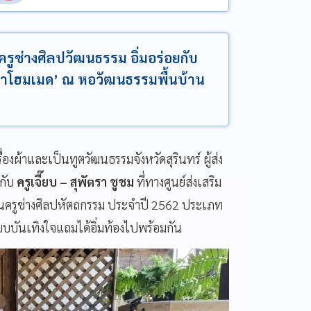
ชม ครูช่างศิลปวัฒนธรรม อิ่มอร่อยกับ
าโฮมเมด’ ณ หอวัฒนธรรมพื้นบ้าน
รื่องผ้าและเป็นทูตวัฒนธรรมจังหวัดสุรินทร์ ผู้ส่ง
มกับ
ครูเจี๊ยบ – สุพัตรา ชูชม
ที่ทางศูนย์ส่งเสริม
็นครูช่างศิลปหัตถกรรม ประจำปี 2562 ประเภท
บบบันเทิงใจแถมได้อิ่มท้องไปพร้อมกัน