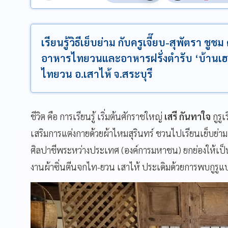
เรียนรู้วิธีเย็บย่าม กับครูเจี๊ยบ-สุพัตรา ชู
อาหารไทยวนและอาหารฝรั่งตำรับ ‘บ้านเฮ
ไทยวน อ.เสาไห้ จ.สระบุรี
ชีวิต คือ การเรียนรู้ เริ่มต้นศักราชใหญ่
เสรี กันทาใจ
กูรูเ
เสริมการแต่งกายด้วยผ้าไหมสุรินทร์ ชวนไปเรียนเย็บย่า
ศิลปาชีพระหว่างประเทศ (องค์การมหาชน) ยกย่องให้เป
งานผ้าซิ่นตีนจกไท-ยวน เสาไห้ ประเดิมด้วยการพบกูรูแ