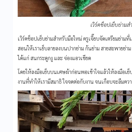
เวิร์คช็อปเย็บย่ามส
เวิร์คช็อปเย็บย่ามสำหรับมือใหม่ ครูเจี๊ยบจัดเตรียมย่ามท
สอนให้เราเย็บลายลงบนปากย่าม ก้นย่าม สายสะพายย่าม 
ได้แก่ สนกระดูกงู และ จ่องแอวเขียด
โดยให้ลงมือเย็บบนเศษผ้าก่อนพอเข้าใจแล้วให้ลงมือเย็บ
งานที่ทำให้เรามีสมาธิ ใจจดต่อกับงาน จนเกือบจะลืมค