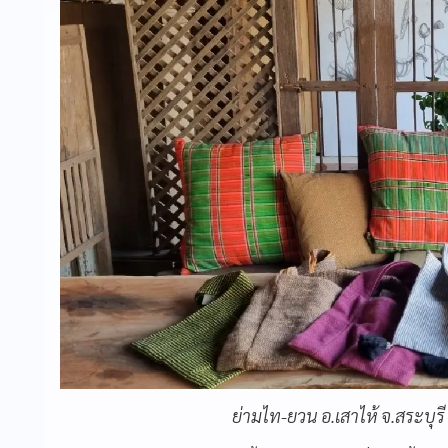
ย่ามไท-ยวน อ.เสาไห้ จ.สระบุรี 