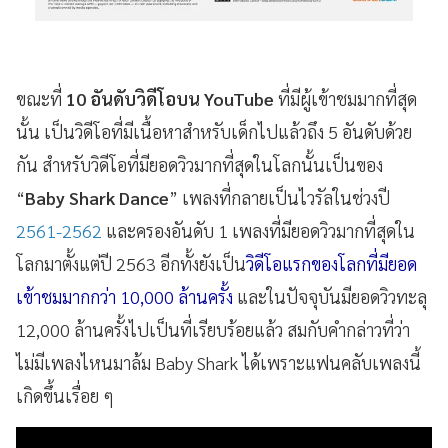
ขณะที่
10 อันดับวิดีโอบน YouTube
ที่มีผู้เข้าชมมากที่สุด
นั้น เป็นวิดีโอที่มีเนื้อหาสำหรับเด็กไปแล้วถึง 5 อันดับด้วย
กัน สำหรับวิดีโอที่มียอดวิวมากที่สุดในโลกนั้นเป็นของ
“
Baby Shark Dance
” เพลงที่กลายเป็นไวรัลในช่วงปี
2561-2562
และครองอันดับ 1 เพลงที่มียอดวิวมากที่สุดใน
โลกมาตั้งแต่ปี 2563 อีกทั้งยังเป็น
วิดีโอแรกของโลกที่มียอด
เข้าชมมากกว่า 10,000 ล้านครั้ง
และในปัจจุบันมียอดวิวทะลุ
12,000 ล้านครั้งไปเป็นที่เรียบร้อยแล้ว สมกับคำกล่าวที่ว่า
ไม่มีเพลงไหนมาล้ม Baby Shark ได้เพราะแฟนคลับเพลงนี้
เกิดขึ้นเรื่อย ๆ