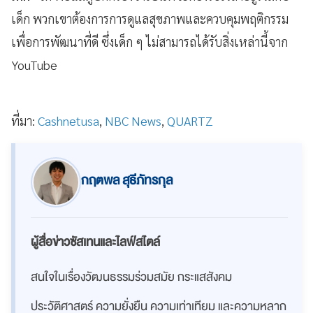
เด็ก พวกเขาต้องการการดูแลสุขภาพและควบคุมพฤติกรรม
เพื่อการพัฒนาที่ดี ซึ่งเด็ก ๆ ไม่สามารถได้รับสิ่งเหล่านี้จาก
YouTube
ที่มา:
Cashnetusa
,
NBC News
,
QUARTZ
กฤตพล สุธีภัทรกุล
ผู้สื่อข่าวซัสเทนและไลฟ์สไตล์
สนใจในเรื่องวัฒนธรรมร่วมสมัย กระแสสังคม
ประวัติศาสตร์ ความยั่งยืน ความเท่าเทียม และความหลาก