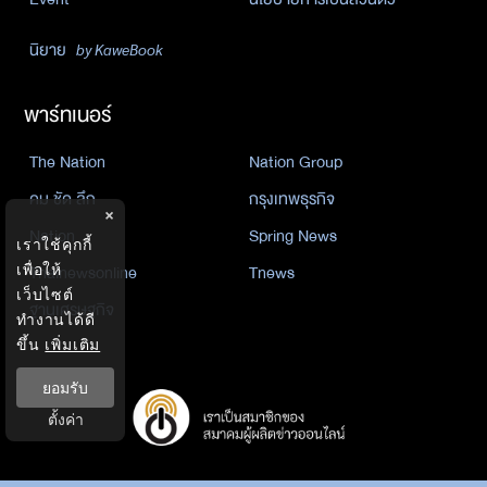
นิยาย
by KaweBook
พาร์ทเนอร์
The Nation
Nation Group
คม ชัด ลึก
กรุงเทพธุรกิจ
×
Nation
Spring News
เราใช้คุกกี้
Thainewsonline
Tnews
เพื่อให้
เว็บไซต์
ฐานเศรษฐกิจ
ทำงานได้ดี
ขึ้น
เพิ่มเติม
ยอมรับ
ตั้งค่า