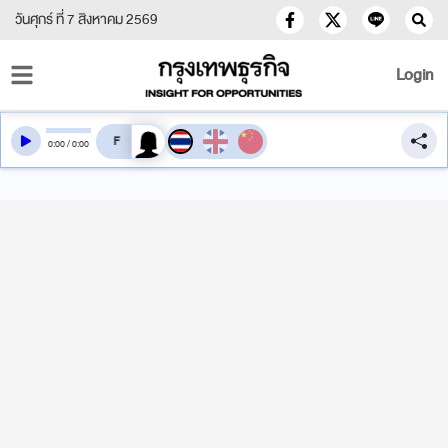
วันศุกร์ ที่ 7 สิงหาคม 2569
Login
สลับเสียงอ่าน
0
:
00
/
0
:
00