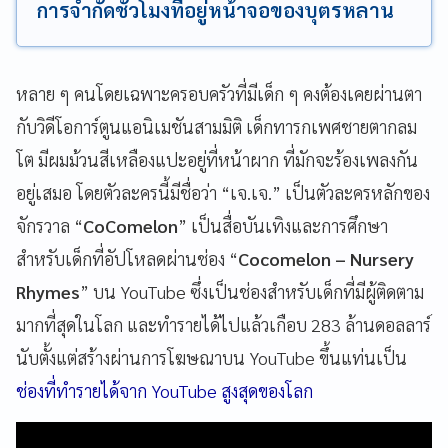
การจำกัดชั่วโมงที่อยู่หน้าจอของบุตรหลาน
หลาย ๆ คนโดยเฉพาะครอบครัวที่มีเด็ก ๆ คงต้องเคยผ่านตา
กับวิดีโอการ์ตูนแอนิเมชันสามมิติ เด็กทารกเพศชายตากลม
โต มีผมม้วนสีเหลืองแปะอยู่ที่หน้าผาก ที่มักจะร้องเพลงกัน
อยู่เสมอ โดยตัวละครนี้มีชื่อว่า “เจ.เจ.” เป็นตัวละครหลักของ
จักรวาล “
CoComelon
” เป็นสื่อบันเทิงและการศึกษา
สำหรับเด็กที่อัปโหลดผ่านช่อง “
Cocomelon – Nursery
Rhymes
” บน YouTube ซึ่งเป็นช่องสำหรับเด็กที่มีผู้ติดตาม
มากที่สุดในโลก และทำรายได้ไปแล้วเกือบ 283 ล้านดอลลาร์
นับตั้งแต่สร้างผ่านการโฆษณาบน YouTube ขึ้นแท่นเป็น
ช่องที่ทำรายได้จาก YouTube สูงสุดของโลก