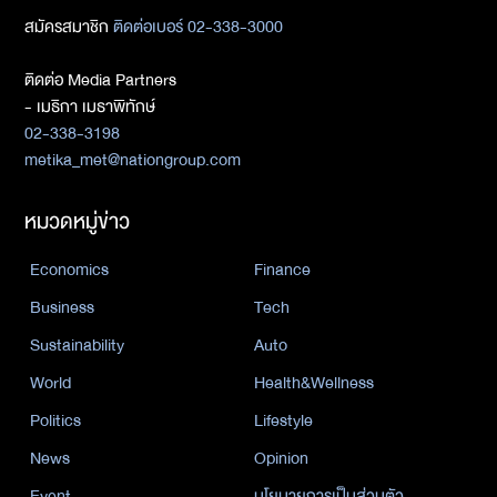
สมัครสมาชิก
ติดต่อเบอร์ 02-338-3000
ติดต่อ Media Partners
- เมธิกา เมธาพิทักษ์
02-338-3198
metika_met@nationgroup.com
หมวดหมู่ข่าว
Economics
Finance
Business
Tech
Sustainability
Auto
World
Health&Wellness
Politics
Lifestyle
News
Opinion
Event
นโยบายการเป็นส่วนตัว